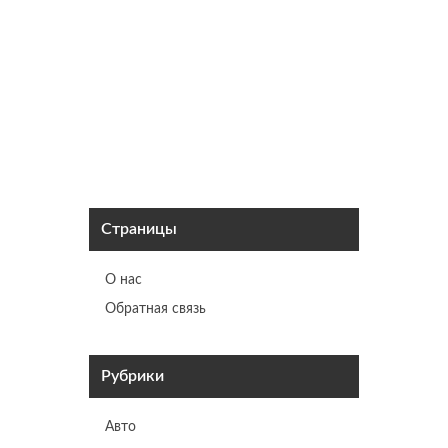
Май
5
Альбац
переда
Май
Страницы
О нас
Обратная связь
Рубрики
Авто