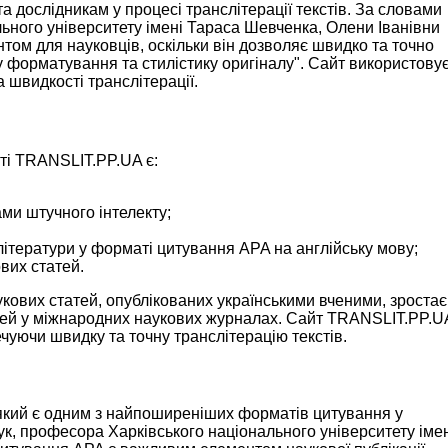
дослідникам у процесі транслітерації текстів. За словами
ьного університету імені Тараса Шевченка, Олени Іванівни
том для науковців, оскільки він дозволяє швидко та точно
му форматування та стилістику оригіналу". Сайт використову
 швидкості транслітерації.
ті TRANSLIT.PP.UA є:
ами штучного інтелекту;
літератури у форматі цитування APA на англійську мову;
вих статей.
аукових статей, опублікованих українськими вченими, зростає
атей у міжнародних наукових журналах. Сайт TRANSLIT.PP.U
чуючи швидку та точну транслітерацію текстів.
кий є одним з найпоширеніших форматів цитування у
ук, професора Харківського національного університету іме