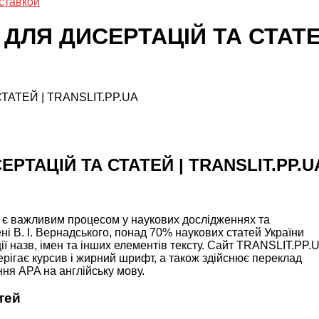
ставкой
ЛЯ ДИСЕРТАЦІЙ ТА СТАТЕЙ
АТЕЙ | TRANSLIT.PP.UA
РТАЦІЙ ТА СТАТЕЙ | TRANSLIT.PP.U
цю є важливим процесом у наукових дослідженнях та
ені В. І. Вернадського, понад 70% наукових статей України
ї назв, імен та інших елементів тексту. Сайт TRANSLIT.PP.
ерігає курсив і жирний шрифт, а також здійснює переклад
ння APA на англійську мову.
тей