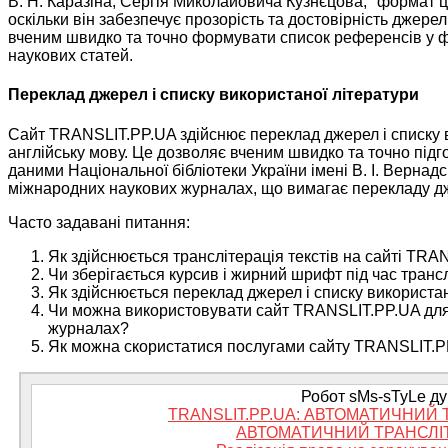
В. Н. Каразіна, Сергія Миколайовича Кузнєцова, "формат 
оскільки він забезпечує прозорість та достовірність джер
вченим швидко та точно формувати список референсів у ф
наукових статей.
Переклад джерел і списку використаної літератури
Сайт TRANSLIT.PP.UA здійснює переклад джерел і списку 
англійську мову. Це дозволяє вченим швидко та точно підг
даними Національної бібліотеки України імені В. І. Вернад
міжнародних наукових журналах, що вимагає перекладу дже
Часто задавані питання:
Як здійснюється транслітерація текстів на сайті TR
Чи зберігається курсив і жирний шрифт під час трансл
Як здійснюється переклад джерел і списку використа
Чи можна використовувати сайт TRANSLIT.PP.UA для 
журналах?
Як можна скористатися послугами сайту TRANSLIT.PP.
Робот sMs-sTyLe дум
TRANSLIT.PP.UA: АВТОМАТИЧНИЙ 
АВТОМАТИЧНИЙ ТРАНСЛІТ