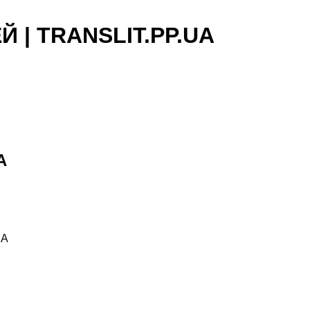
 | TRANSLIT.PP.UA
A
UA