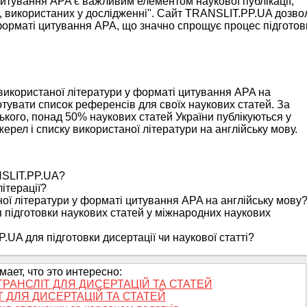
цитування APA є важливим елементом наукової публікації,
ел, використаних у дослідженні". Сайт TRANSLIT.PP.UA дозво
орматі цитування APA, що значно спрощує процес підготов
використаної літератури у форматі цитування APA на
отувати список референсів для своїх наукових статей. За
ського, понад 50% наукових статей України публікуються у
рел і списку використаної літератури на англійську мову.
ANSLIT.PP.UA?
ітерації?
ної літератури у форматі цитування APA на англійську мову
підготовки наукових статей у міжнародних наукових
UA для підготовки дисертації чи наукової статті?
ает, что это интересно:
ТРАНСЛІТ ДЛЯ ДИСЕРТАЦІЙ ТА СТАТЕЙ
 ДЛЯ ДИСЕРТАЦІЙ ТА СТАТЕЙ