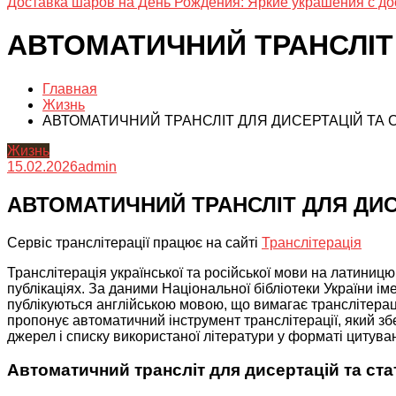
Доставка шаров на День Рождения: Яркие украшения с до
АВТОМАТИЧНИЙ ТРАНСЛІТ Д
Главная
Жизнь
АВТОМАТИЧНИЙ ТРАНСЛІТ ДЛЯ ДИСЕРТАЦІЙ ТА СТ
Жизнь
15.02.2026
admin
АВТОМАТИЧНИЙ ТРАНСЛІТ ДЛЯ ДИСЕ
Сервіс транслітерації працює на сайті
Транслітерація
Транслітерація української та російської мови на латини
публікаціях. За даними Національної бібліотеки України ім
публікуються англійською мовою, що вимагає транслітераці
пропонує автоматичний інструмент транслітерації, який зб
джерел і списку використаної літератури у форматі цитува
Автоматичний трансліт для дисертацій та ста