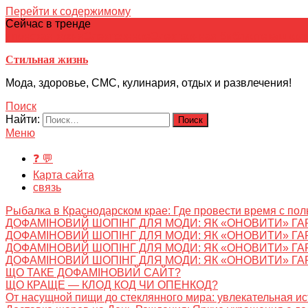
Перейти к содержимому
Сейчас в тренде
японская кухня
Электронное
Электронная библиотека
школ
Стильная жизнь
Мода, здоровье, СМС, кулинария, отдых и развлечения!
Поиск
Найти:
Меню
❓ 💬
Карта сайта
связь
Рыбалка в Краснодарском крае: Где провести время с пол
ДОФАМІНОВИЙ ШОПІНГ ДЛЯ МОДИ: ЯК «ОНОВИТИ» ГА
ДОФАМІНОВИЙ ШОПІНГ ДЛЯ МОДИ: ЯК «ОНОВИТИ» ГА
ДОФАМІНОВИЙ ШОПІНГ ДЛЯ МОДИ: ЯК «ОНОВИТИ» ГА
ДОФАМІНОВИЙ ШОПІНГ ДЛЯ МОДИ: ЯК «ОНОВИТИ» ГА
ЩО ТАКЕ ДОФАМІНОВИЙ САЙТ?
ЩО КРАЩЕ — КЛОД КОД ЧИ ОПЕНКОД?
От насущной пищи до стеклянного мира: увлекательная и