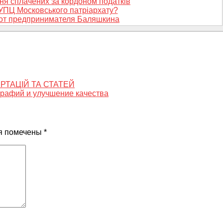
ня сплачених за кордоном податків
УПЦ Московського патріархату?
от предпринимателя Баляшкина
РТАЦІЙ ТА СТАТЕЙ
рафий и улучшение качества
я помечены
*