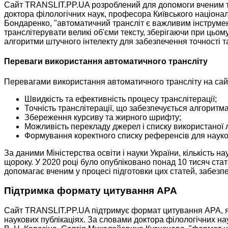
Сайт TRANSLIT.PP.UA розроблений для допомоги вченим та 
доктора філологічних наук, професора Київського націонал
Бондаренко, "автоматичний трансліт є важливим інструмен
транслітерувати великі об'єми тексту, зберігаючи при цьо
алгоритми штучного інтелекту для забезпечення точності та
Переваги використання автоматичного трансліту
Перевагами використання автоматичного трансліту на сай
Швидкість та ефективність процесу транслітерації;
Точність транслітерації, що забезпечується алгоритм
Збереження курсиву та жирного шрифту;
Можливість перекладу джерел і списку використаної 
Формування коректного списку референсів для науко
За даними Міністерства освіти і науки України, кількість н
щороку. У 2020 році було опубліковано понад 10 тисяч ст
допомагає вченим у процесі підготовки цих статей, забезпе
Підтримка формату цитування APA
Сайт TRANSLIT.PP.UA підтримує формат цитування APA, я
наукових публікаціях. За словами доктора філологічних на