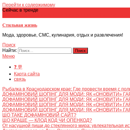
Перейти к содержимому
Сейчас в тренде
японская кухня
Электронное
Электронная библиотека
школ
Стильная жизнь
Мода, здоровье, СМС, кулинария, отдых и развлечения!
Поиск
Найти:
Меню
❓ 💬
Карта сайта
связь
Рыбалка в Краснодарском крае: Где провести время с пол
ДОФАМІНОВИЙ ШОПІНГ ДЛЯ МОДИ: ЯК «ОНОВИТИ» ГА
ДОФАМІНОВИЙ ШОПІНГ ДЛЯ МОДИ: ЯК «ОНОВИТИ» ГА
ДОФАМІНОВИЙ ШОПІНГ ДЛЯ МОДИ: ЯК «ОНОВИТИ» ГА
ДОФАМІНОВИЙ ШОПІНГ ДЛЯ МОДИ: ЯК «ОНОВИТИ» ГА
ЩО ТАКЕ ДОФАМІНОВИЙ САЙТ?
ЩО КРАЩЕ — КЛОД КОД ЧИ ОПЕНКОД?
От насущной пищи до стеклянного мира: увлекательная и