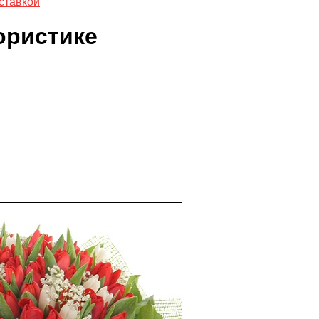
ставкой
ористике