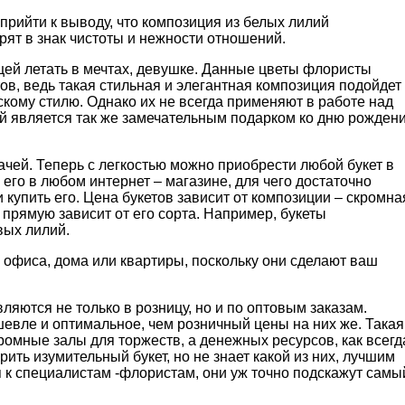
прийти к выводу, что композиция из белых лилий
рят в знак чистоты и нежности отношений.
ей летать в мечтах, девушке. Данные цветы флористы
в, ведь такая стильная и элегантная композиция подойдет 
скому стилю. Однако их не всегда применяют в работе над
 является так же замечательным подарком ко дню рожден
ачей. Теперь с легкостью можно приобрести любой букет в
 его в любом интернет – магазине, для чего достаточно
и купить его. Цена букетов зависит от композиции – скромна
 прямую зависит от его сорта. Например, букеты
вых лилий.
 офиса, дома или квартиры, поскольку они сделают ваш
яются не только в розницу, но и по оптовым заказам.
евле и оптимальное, чем розничный цены на них же. Такая
ромные залы для торжеств, а денежных ресурсов, как всегд
ить изумительный букет, но не знает какой из них, лучшим
ся к специалистам -флористам, они уж точно подскажут самы