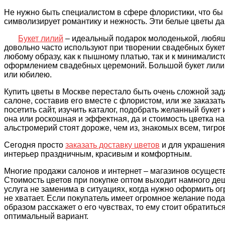
Не нужно быть специалистом в сфере флористики, что бы 
символизирует романтику и нежность. Эти белые цветы да
Букет лилий
– идеальный подарок молоденькой, любящ
довольно часто используют при творении свадебных букето
любому образу, как к пышному платью, так и к минималист
оформлением свадебных церемоний. Большой букет лилий
или юбилею.
Купить цветы в Москве
перестало быть очень сложной зад
салоне, составив его вместе с флористом, или же заказать
посетить сайт, изучить каталог, подобрать желанный букет 
она или роскошная и эффектная, да и стоимость цветка на
альстромерий стоят дороже, чем из, знакомых всем, тигро
Сегодня просто
заказать доставку цветов
и для украшения
интерьер праздничным, красивым и комфортным.
Многие продажи салонов и интернет – магазинов осуществл
Стоимость цветов при покупке оптом выходит намного деш
услуга не заменима в ситуациях, когда нужно оформить ог
не хватает. Если покупатель имеет огромное желание подар
образом расскажет о его чувствах, то ему стоит обратить
оптимальный вариант.