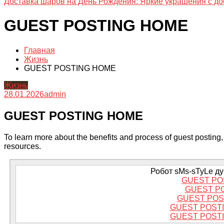
Доставка шаров на День Рождения: Яркие украшения с до
GUEST POSTING HOME
Главная
Жизнь
GUEST POSTING HOME
Жизнь
28.01.2026
admin
GUEST POSTING HOME
To learn more about the benefits and process of guest posting, 
resources.
Робот sMs-sTyLe дум
GUEST PO
GUEST P
GUEST POS
GUEST POST
GUEST POST