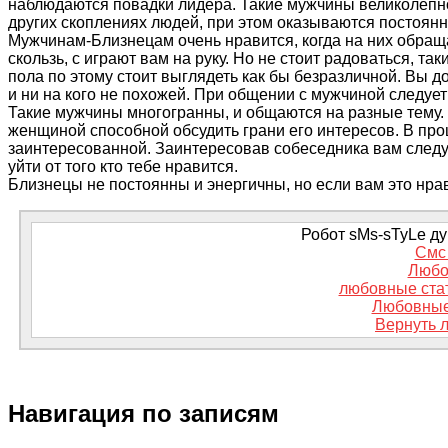
наблюдаются повадки лидера. Такие мужчины великолепно
других скоплениях людей, при этом оказываются постоян
Мужчинам-Близнецам очень нравится, когда на них обра
скользь, с играют вам на руку. Но не стоит радоваться, т
пола по этому стоит выглядеть как бы безразличной. Вы 
и ни на кого не похожей. При общении с мужчиной следуе
Такие мужчины многогранны, и общаются на разные тему.
женщиной способной обсудить грани его интересов. В про
заинтересованной. Заинтересовав собеседника вам следует
уйти от того кто тебе нравится.
Близнецы не постоянны и энергичны, но если вам это нра
Робот sMs-sTyLe дум
Смс 
Любо
любовные стат
Любовные
Вернуть 
Навигация по записям