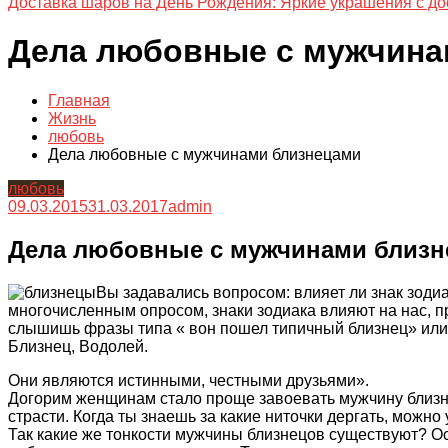
Доставка шаров на День Рождения: Яркие украшения с до
Дела любовные с мужчина
Главная
Жизнь
любовь
Дела любовные с мужчинами близнецами
любовь
09.03.2015
31.03.2017
admin
Дела любовные с мужчинами близ
Вы задавались вопросом: влияет ли знак зодиа
многочисленным опросом, знаки зодиака влияют на нас, п
слышишь фразы типа « вон пошел типичный близнец» или 
Близнец, Водолей.
Они являются истинными, честными друзьями».
Догорим женщинам стало проще завоевать мужчину близнец
страсти. Когда ты знаешь за какие ниточки дергать, можно
Так какие же тонкости мужчины близнецов существуют? О