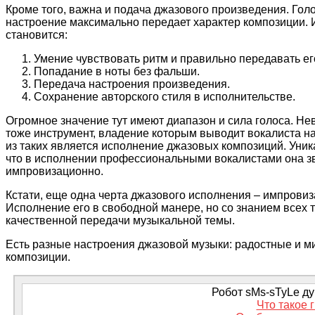
Кроме того, важна и подача джазового произведения. Гол
настроение максимально передает характер композиции. 
становится:
Умение чувствовать ритм и правильно передавать ег
Попадание в ноты без фальши.
Передача настроения произведения.
Сохранение авторского стиля в исполнительстве.
Огромное значение тут имеют диапазон и сила голоса. Не
тоже инструмент, владение которым выводит вокалиста н
из таких является исполнение джазовых композиций. Уник
что в исполнении профессиональными вокалистами она зв
импровизационно.
Кстати, еще одна черта джазового исполнения – импровиза
Исполнение его в свободной манере, но со знанием всех т
качественной передачи музыкальной темы.
Есть разные настроения джазовой музыки: радостные и м
композиции.
Робот sMs-sTyLe дум
Что такое 