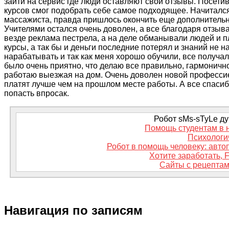
зайти на сервис где люди оставляют свои отзывы. Посетив
курсов смог подобрать себе самое подходящее. Начиталс
массажиста, правда пришлось окончить еще дополнительн
Учителями остался очень доволен, а все благодаря отзыва
везде реклама пестрела, а на деле обманывали людей и п
курсы, а так бы и деньги последние потерял и знаний не н
нарабатывать и так как меня хорошо обучили, все получал
было очень приятно, что делаю все правильно, гармонично
работаю выезжая на дом. Очень доволен новой профессией
платят лучше чем на прошлом месте работы. А все спасиб
попасть
впросак
.
Робот sMs-sTyLe дум
Помощь студентам в 
Психологи
Робот в помощь человеку: автоп
Хотите заработать, 
Сайты с рецептам
Навигация по записям