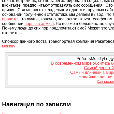
сейчас встретишь, кто не зарегистрирован в социальных 
вконтакте, предпочитают отправлять смс сообщения. Это
причин. Связавшись с владельцем одного из крупных сайт
основании полученной статистика, мы делаем вывод, что 
нравится
, то лучше, конечно, воспользоваться телефоном. 
сообщении
парню в армию
. Но всё же в большинстве сл
Почему люди до сих пор предпочитают смс? Может, это у
ответить…
Спонсор данного поста: транспортная компания Ракетовоз,
москву
Робот sMs-sTyLe дум
В современном мире обойтись б
Самый дорогой 
Самый длинный в мир
Новейшие веяния 
Как можн
Навигация по записям