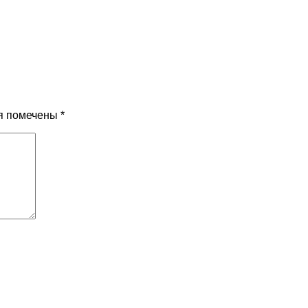
я помечены
*