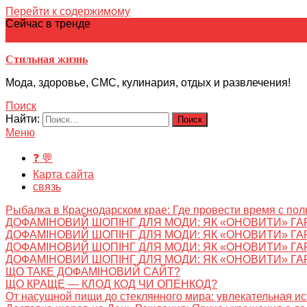
Перейти к содержимому
Сейчас в тренде
японская кухня
Электронное
Электронная библиотека
школ
Стильная жизнь
Мода, здоровье, СМС, кулинария, отдых и развлечения!
Поиск
Найти:
Меню
❓ 💬
Карта сайта
связь
Рыбалка в Краснодарском крае: Где провести время с пол
ДОФАМІНОВИЙ ШОПІНГ ДЛЯ МОДИ: ЯК «ОНОВИТИ» ГА
ДОФАМІНОВИЙ ШОПІНГ ДЛЯ МОДИ: ЯК «ОНОВИТИ» ГА
ДОФАМІНОВИЙ ШОПІНГ ДЛЯ МОДИ: ЯК «ОНОВИТИ» ГА
ДОФАМІНОВИЙ ШОПІНГ ДЛЯ МОДИ: ЯК «ОНОВИТИ» ГА
ЩО ТАКЕ ДОФАМІНОВИЙ САЙТ?
ЩО КРАЩЕ — КЛОД КОД ЧИ ОПЕНКОД?
От насущной пищи до стеклянного мира: увлекательная и