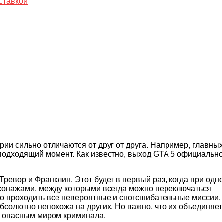
ставкой
рии сильно отличаются от друг от друга. Например, главны
 подходящий момент.
Как известно, выход GTA 5 официальн
Тревор и Франклин. Этот будет в первый раз, когда при одн
ерсонажами, между которыми всегда можно переключаться
но проходить все невероятные и сногсшибательные миссии.
 абсолютно непохожа на других. Но важно, что их объединяет
с опасным миром криминала.