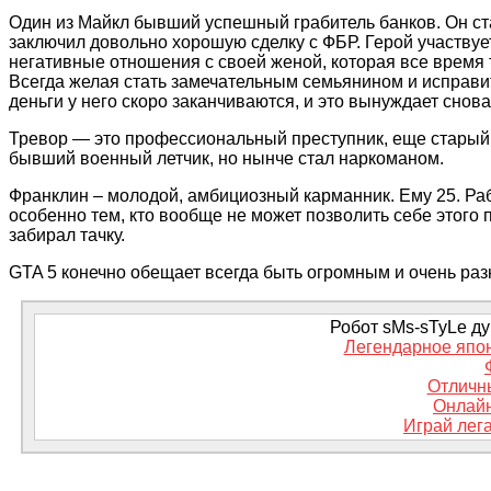
Один из Майкл бывший успешный грабитель банков. Он стар
заключил довольно хорошую сделку с ФБР. Герой участвуе
негативные отношения с своей женой, которая все время т
Всегда желая стать замечательным семьянином и исправит
деньги у него скоро заканчиваются, и это вынуждает снова
Тревор — это профессиональный преступник, еще старый 
бывший военный летчик, но нынче стал наркоманом.
Франклин – молодой, амбициозный карманник. Ему 25. Р
особенно тем, кто вообще не может позволить себе этого
забирал тачку.
GTA 5 конечно обещает всегда быть огромным и очень ра
Робот sMs-sTyLe дум
Легендарное япон
Отличн
Онлайн
Играй лега