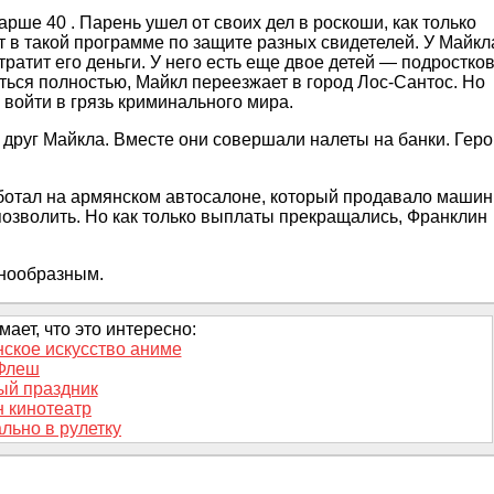
ше 40 . Парень ушел от своих дел в роскоши, как только
т в такой программе по защите разных свидетелей. У Майкл
ратит его деньги. У него есть еще двое детей — подростков
ься полностью, Майкл переезжает в город Лос-Сантос. Но
 войти в грязь криминального мира.
друг Майкла. Вместе они совершали налеты на банки. Геро
аботал на армянском автосалоне, который продавало маши
 позволить. Но как только выплаты прекращались, Франклин
знообразным.
ает, что это интересно:
ское искусство аниме
Флеш
ый праздник
 кинотеатр
льно в рулетку