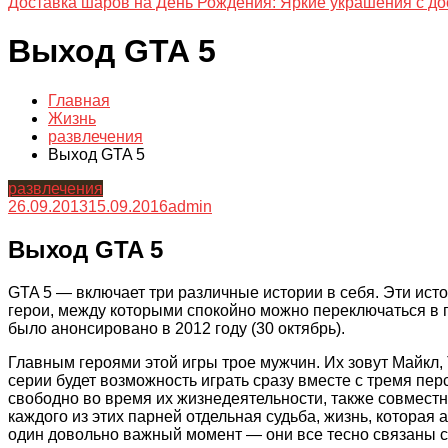
Доставка шаров на День Рождения: Яркие украшения с до
Выход GTA 5
Главная
Жизнь
развлечения
Выход GTA 5
развлечения
26.09.2013
15.09.2016
admin
Выход GTA 5
GTA 5 — включает три различные истории в себя. Эти исто
герои, между которыми спокойно можно переключаться в
было анонсировано в 2012 году (30 октябрь).
Главным героями этой игры трое мужчин. Их зовут Майкл, 
серии будет возможность играть сразу вместе с тремя п
свободно во время их жизнедеятельности, также совмест
каждого из этих парней отдельная судьба, жизнь, которая
один довольно важный момент — они все тесно связаны 