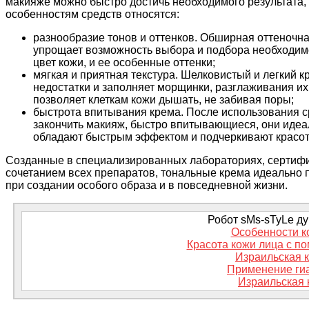
макияже можно быстро достичь необходимого результата,
особенностям средств относятся:
разнообразие тонов и оттенков. Обширная оттеночна
упрощает возможность выбора и подбора необходимо
цвет кожи, и ее особенные оттенки;
мягкая и приятная текстура. Шелковистый и легкий к
недостатки и заполняет морщинки, разглаживания их
позволяет клеткам кожи дышать, не забивая поры;
быстрота впитывания крема. После использования ср
закончить макияж, быстро впитывающиеся, они идеал
обладают быстрым эффектом и подчеркивают красо
Созданные в специализированных лабораториях, сертиф
сочетанием всех препаратов, тональные крема идеально 
при создании особого образа и в повседневной жизни.
Робот sMs-sTyLe дум
Особенности к
Красота кожи лица с п
Израильская к
Применение ги
Израильская 