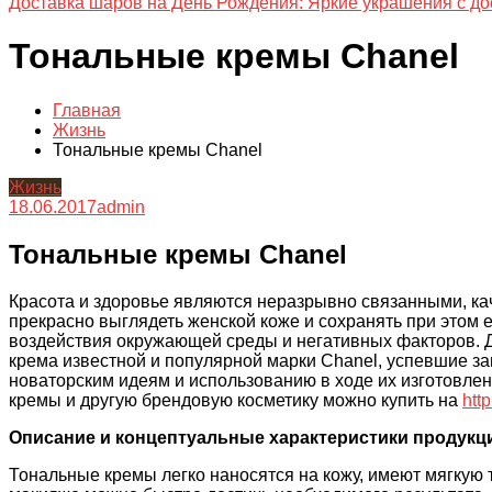
Доставка шаров на День Рождения: Яркие украшения с до
Тональные кремы Chanel
Главная
Жизнь
Тональные кремы Chanel
Жизнь
18.06.2017
admin
Тональные кремы Chanel
Красота и здоровье являются неразрывно связанными, к
прекрасно выглядеть женской коже и сохранять при этом е
воздействия окружающей среды и негативных факторов. Д
крема известной и популярной марки Chanel, успевшие з
новаторским идеям и использованию в ходе их изготовлен
кремы и другую брендовую косметику можно купить на
htt
Описание и концептуальные характеристики продукци
Тональные кремы легко наносятся на кожу, имеют мягкую 