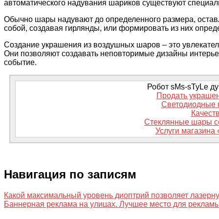
автоматического надувания шариков существуют специал
Обычно шары надувают до определенного размера, остав
собой, создавая гирлянды, или формировать из них опре
Создание украшения из воздушных шаров – это увлекател
Они позволяют создавать неповторимые дизайны интерье
событие.
Робот sMs-sTyLe дум
Продать украшен
Светодиодные 
Качеств
Стеклянные шары со 
Услуги магазина
Навигация по записям
Какой максимальный уровень диоптрий позволяет лазерн
Баннерная реклама на улицах. Лучшее место для рекламы