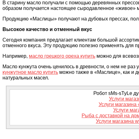
В старину масло получали с помощью деревянных прессов
образом получается настоящее сыродавленное «живое» 
Продукцию «Маслицы» получают на дубовых прессах, полно
Высокое качество и отменный вкус
Сегодня компания предлагает клиентам большой ассортим
отменного вкуса. Эту продукцию полезно применять для п
Например,
масло грецкого ореха купить
можно для всевозм
Масло кунжута очень ценилось в древности, о нем не раз 
кунжутное масло купить
можно также в «Маслице», как и 
натуральных масел.
Робот sMs-sTyLe дум
Услуги магаз
Услуги магазина
Услуги мага
Рыба с доставкой на дом
Услуги магазина w