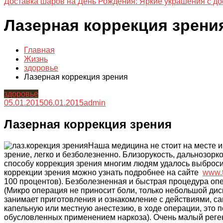
Доставка шаров на День Рождения: Яркие украшения с до
Лазерная коррекция зрени
Главная
Жизнь
здоровье
Лазерная коррекция зрения
здоровье
05.01.2015
06.01.2015
admin
Лазерная коррекция зрения
Наша медицина не стоит на месте 
зрение, легко и безболезненно. Близорукость, дальнозорк
способу коррекция зрения многим людям удалось выбросит
коррекции зрения можно узнать подробнее на сайте
www.t
100 процентов). Безболезненная и быстрая процедура оп
(Микро операция не приносит боли, только небольшой дис
занимает приготовления и ознакомление с действиями, са
капельную или местную анестезию, в ходе операции, это 
обусловленных применением наркоза). Очень малый реге