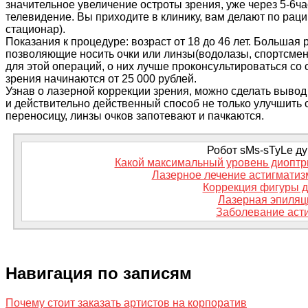
значительное увеличение остроты зрения, уже через 5-6ча
телевидение. Вы приходите в клинику, вам делают по раци
стационар).
Показания к процедуре: возраст от 18 до 46 лет. Больша
позволяющие носить очки или линзы(водолазы, спортсмен
для этой операций, о них лучше проконсультироваться со
зрения начинаются от 25 000 рублей.
Узнав о лазерной коррекции зрения, можно сделать выво
и действительно действенный способ не только улучшить с
переносицу, линзы очков запотевают и пачкаются.
Робот sMs-sTyLe дум
Какой максимальный уровень диоптр
Лазерное лечение астигматиз
Коррекция фигуры д
Лазерная эпиляц
Заболевание асти
Навигация по записям
Почему стоит заказать артистов на корпоратив