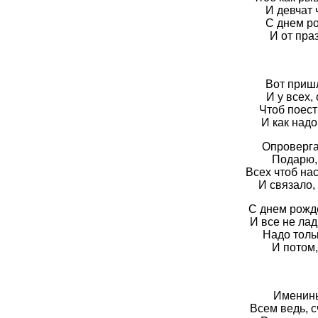
И девчат 
С днем ро
И от праз
Вот приш
И у всех,
Чтоб поест
И как надо
Опровергат
Подарю, 
Всех чтоб на
И связало, 
С днем рожд
И все не лад
Надо тольк
И потом,
Именины
Всем ведь, с