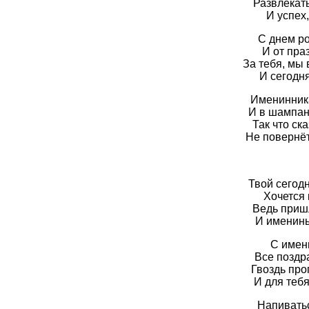
Развлекать
И успех,
С днем ро
И от праз
За тебя, мы 
И сегодня
Именинник
И в шампан
Так что ска
Не повернёт
Твой сегодн
Хочется 
Ведь пришл
И именины
С имен
Все поздр
Гвоздь про
И для тебя
Напиватьс