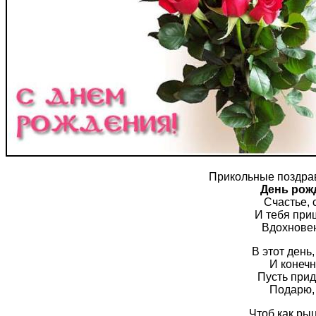
Прикольные поздра
День рож
Счастье, 
И тебя при
Вдохновен
В этот день
И конечн
Пусть приде
Подарю, 
Чтоб как рыц