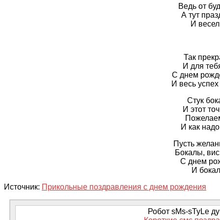
Ведь от буд
А тут праз
И весел
Так прекр
И для тебя
С днем рожд
И весь успех
Стук бока
И этот точ
Пожелаем
И как надо
Пусть желан
Бокалы, вис
С днем ро
И бокал
Источник:
Прикольные поздравления с днем рождения
Робот sMs-sTyLe дум