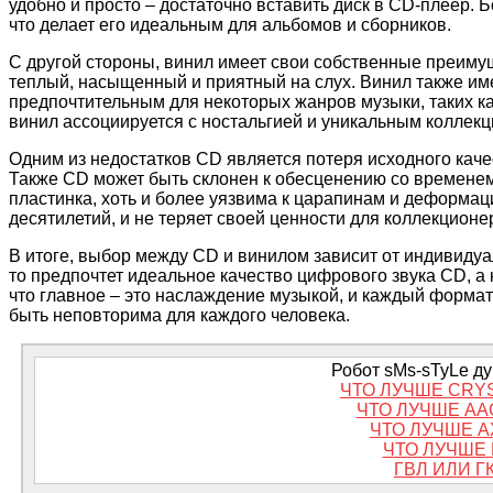
удобно и просто – достаточно вставить диск в CD-плеер. 
что делает его идеальным для альбомов и сборников.
С другой стороны, винил имеет свои собственные преимущ
теплый, насыщенный и приятный на слух. Винил также име
предпочтительным для некоторых жанров музыки, таких ка
винил ассоциируется с ностальгией и уникальным коллек
Одним из недостатков CD является потеря исходного каче
Также CD может быть склонен к обесценению со временем
пластинка, хоть и более уязвима к царапинам и деформац
десятилетий, и не теряет своей ценности для коллекционе
В итоге, выбор между CD и винилом зависит от индивидуа
то предпочтет идеальное качество цифрового звука CD, а к
что главное – это наслаждение музыкой, и каждый формат
быть неповторима для каждого человека.
Робот sMs-sTyLe дум
ЧТО ЛУЧШЕ CRY
ЧТО ЛУЧШЕ AAC
ЧТО ЛУЧШЕ A
ЧТО ЛУЧШЕ 
ГВЛ ИЛИ Г