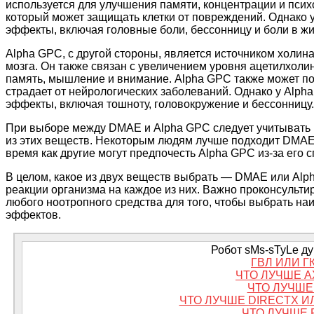
используется для улучшения памяти, концентрации и пси
который может защищать клетки от повреждений. Однако у
эффекты, включая головные боли, бессонницу и боли в жи
Alpha GPC, с другой стороны, является источником холи
мозга. Он также связан с увеличением уровня ацетилхоли
память, мышление и внимание. Alpha GPC также может по
страдает от нейрологических заболеваний. Однако у Alph
эффекты, включая тошноту, головокружение и бессонницу.
При выборе между DMAE и Alpha GPC следует учитывать 
из этих веществ. Некоторым людям лучше подходит DMAE и
время как другие могут предпочесть Alpha GPC из-за его
В целом, какое из двух веществ выбрать — DMAE или Alp
реакции организма на каждое из них. Важно проконсульт
любого ноотропного средства для того, чтобы выбрать н
эффектов.
Робот sMs-sTyLe дум
ГВЛ ИЛИ Г
ЧТО ЛУЧШЕ A
ЧТО ЛУЧШЕ 
ЧТО ЛУЧШЕ DIRECTX И
ЧТО ЛУЧШЕ 