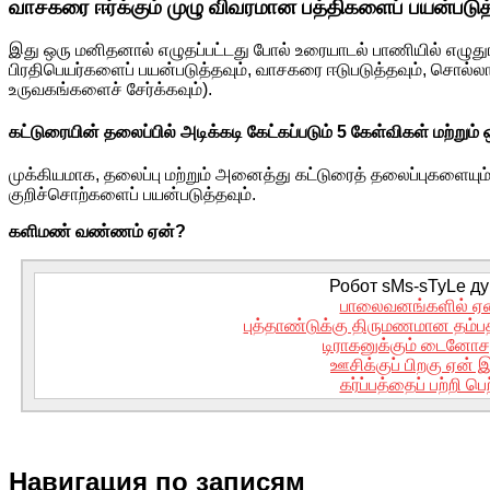
வாசகரை ஈர்க்கும் முழு விவரமான பத்திகளைப் பயன்படுத்
இது ஒரு மனிதனால் எழுதப்பட்டது போல் உரையாடல் பாணியில் எழுது
பிரதிபெயர்களைப் பயன்படுத்தவும், வாசகரை ஈடுபடுத்தவும், சொல்லாட்
உருவகங்களைச் சேர்க்கவும்).
கட்டுரையின் தலைப்பில் அடிக்கடி கேட்கப்படும் 5 கேள்விகள் மற்றும் ஒர
முக்கியமாக, தலைப்பு மற்றும் அனைத்து கட்டுரைத் தலைப்புகளையும்
குறிச்சொற்களைப் பயன்படுத்தவும்.
களிமண் வண்ணம் ஏன்?
Робот sMs-sTyLe дум
பாலைவனங்களில் ஏ
புத்தாண்டுக்கு திருமணமான தம்ப
டிராகனுக்கும் டைனோசர
ஊசிக்குப் பிறகு ஏன் 
கர்ப்பத்தைப் பற்றி ப
Навигация по записям