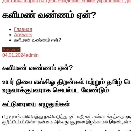
Доставка шаров на День Рождения: Яркие украшения с до
களிமண் வண்ணம் ஏன்?
Главная
Answers
களிமண் வண்ணம் ஏன்?
Answers
04.01.2024
admin
களிமண் வண்ணம் ஏன்?
உயர் நிலை எஸ்சிஓ திறன்கள் மற்றும் தமிழ்
உருவாக்குபவராக செயல்பட வேண்டும்
கட்டுரையை எழுதுங்கள்
பிற மூலங்களிலிருந்து நகலெடுத்து ஒட்டாதீர்கள். உள்ளடக்கத்தை உரு
குறிப்பிடப்பட்டுள்ள தன்மை அல்லது சூழலை இழக்காமல் இரண்டின் உய