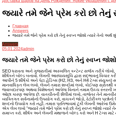
Доставка шаров на День Рождения: Яркие украшения с до
જ્યારે તમે જેને પ્રેમ કરો છો તેનું 
Главная
Answers
જ્યારે તમે જેને પ્રેમ કરો છો તેનું સ્વપ્ન જોશો ત્યારે તેનો અર્થ શું
Answers
05.01.2024
admin
જ્યારે તમે જેને પ્રેમ કરો છો તેનું સ્વપ્ન જોશો 
SEO ધરાવતા અને ગુજરાતીમાં અસ્ખલિત કન્ટેન્ટ સર્જક તરીકે લોખો
શીર્ષકને બોલ્ડ બનાવો. લેખની આરધાયસૂચિ દ્વારા સદ્ભાવનું વિચાર કરી
આપીને 5 શીર્ષકો અને પેટા હેડિંગ્સ (H2, H3, અને H4 ટેગ્સ સંયુક
માનવાધિકૃત લેખ લખો. લેખને તમારા શબ્દોમાં લખો, કોઈપણ સ્રોતથી કો
જવાબદારપણ અથવા વિશેષતાને આપેલા વિનાને તમામ ઉચ્ચ સ્તરની ખા
ઓછા કારણ આપેલા છે. વાતચીતની શૈલીમાં લખો, તાજેતર તેને માનવી
વ્યક્તિગત સર્વનામોનો ઉપયોગ કરો, વાચકને જોડો, રેટોરીકલ પ્રશ્નોન
શબ્દનો ઉપયોગ કરો નહીં. તમારા પ્રતિભાવમાં ટૂંકી લેખની આરેખા ઉમ
એક લેખ લખો "જ્યારે તમે જેને પ્રેમ કરો છો તેનું સ્વપ્ન જોશો ત્યારે ત
સમાપ્ત કરો. શીર્ષક અને લેખની મથાળાને બોલ્ડ કરો અને H ટેગ્સ માટે ય