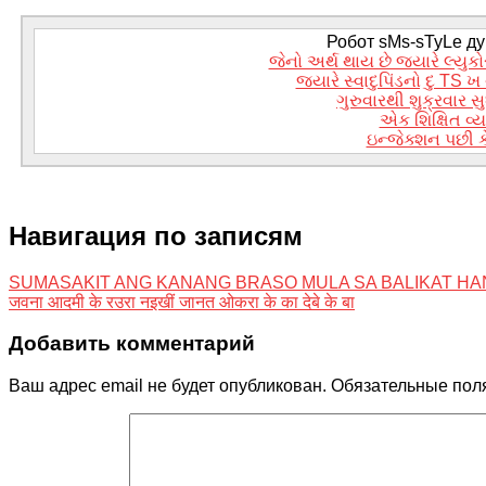
Робот sMs-sTyLe дум
જેનો અર્થ થાય છે જ્યારે લ્ય
જ્યારે સ્વાદુપિંડનો દુ TS ખ
ગુરુવારથી શુક્રવાર સુધી
એક શિક્ષિત વ્ય
ઇન્જેક્શન પછી ક
Навигация по записям
SUMASAKIT ANG KANANG BRASO MULA SA BALIKAT HA
जवना आदमी के रउरा नइखीं जानत ओकरा के का देबे के बा
Добавить комментарий
Ваш адрес email не будет опубликован.
Обязательные пол