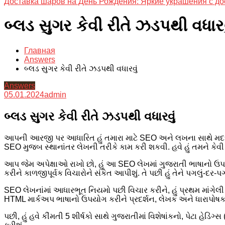
Доставка шаров на День Рождения: Яркие украшения с до
બ્લડ સુગર કેવી રીતે ઝડપથી વધારવ
Главная
Answers
બ્લડ સુગર કેવી રીતે ઝડપથી વધારવું
Answers
05.01.2024
admin
બ્લડ સુગર કેવી રીતે ઝડપથી વધારવું
આપની આરજી પર આધારિત હું તમારા માટે SEO અને લખના સાથે મદદ કરી શક
SEO મુજબ સ્થાનાંતર લેખની તરીકે કામ કરી શકવી. હવે હું તમને કેવી ર
આપ જેમ અપેક્ષાઓ રાખો છો, હું આ SEO લેખમાં ગુજરાતી ભાષાનો ઉપ
કરીને કાળજીપૂર્વક વિચારોને સંકેત આપીશું. તે પછી હું તેને પગલું-દર-
SEO લેખનાંમાં આધારભૂત નિયમો પછી વિચાર કરીને, હું પ્રથમ માંગેલી 
HTML માર્કઅપ ભાષાનો ઉપયોગ કરીને પ્રદર્શન, લેખક અને ધારાપોષક 
પછી, હું હવે કીંમતી 5 શીર્ષકો સાથે ગુજરાતીમાં વિશેષાંકનો, પેટા હે