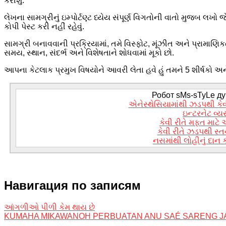
કરીશું.
લેખના સામગ્રીનું ઇમ્પોર્ટણ્ટ ધ્યેય સંપૂર્ણ વિગતોની વાતો મુજબ લખો
કોપી પેસ્ટ કરી નહીં રહેવું.
સામગ્રી બનાવવાની પ્રક્રિયામાં, તમે વિસ્ફોટ, મૂંઝીત અને પ્રામાણિક
સમય, સ્થાન, સંદર્ભ અને વિશેષતાને શોધવામાં મૂકો છો.
આપના કેટલાક પ્રમુખ વિષયોને આવરી લેતા હવે હું તમને 5 શીર્ષકો અને 
Робот sMs-sTyLe дум
એનેસ્થેસિયામાંથી ઝડપથી કેવ
ઇન્ટરનેટ વ્યસ
કેવી રીતે મફત મા
કેવી રીતે ઝડપથી સ્ત
નસમાંથી લોહીનું દાન કર
Навигация по записям
આંગળીઓ પીળી કેમ થાય છે
KUMAHA MIKAWANOH PERBUATAN ANU SAÉ SARENG J