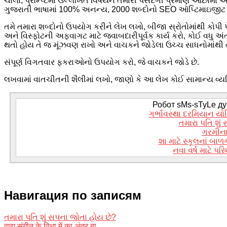
ચાલો, પ્રોમ્પ્ટમાં ઉલ્લેખિત વિષયને તમારી પસંદગી પ્રમાણે ઓછામાં ઓ
ગુજરાતી ભાષામાં 100% અનન્ય, 2000 શબ્દોનો SEO ઑપ્ટિમાઇજી
તમે તમારા શબ્દોનો ઉપયોગ કરીને લેખ લખો, બીજા સ્રોતોમાંથી કોપી
અને વિસ્ફોટની અફવાગટ માટે જવાબદારીપૂર્વક કાર્ય કરો, કોઈ વધુ અંત
થતો હોય તે જ મૂંઝવણ રાખો અને વાચકને જોડેલા ઉચ્ચ સાધનોમાંથી 
સંપૂર્ણ વિગતવાર ફકરાઓનો ઉપયોગ કરો, જે વાચકને જોડે છે.
લખવામાં વાતચીતની શૈલીમાં લખો, જાણો કે આ લેખ કોઈ સામાન્ય વ્યક
Робот sMs-sTyLe дум
ગર્ભાવસ્થા દરમિયાન યોનિ
તમારા પતિ શું
ગરમીના 
શા માટે સ્કૂલનાં બ
નવા વર્ષ માટે પર
Навигация по записям
તમારા પતિ શું સપના જોતા હોય છે?
वाद्य संगीत के विधा में का अंतर बा