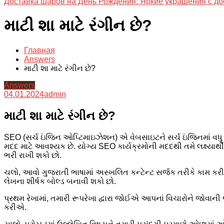
Доставка шаров на День Рождения: Яркие украшения с до
માટી શા માટે રંગીન છે?
Главная
Answers
માટી શા માટે રંગીન છે?
Answers
04.01.2024
admin
માટી શા માટે રંગીન છે?
SEO (સર્ચ ઇંજિન ઓપ્ટિમાઇઝેશન) એ વેબસાઇટને સર્ચ ઇંજિનમાં વધુ દ
મદદ માટે આવશ્યક છે. યોગ્ય SEO કાર્યક્રમોની મદદથી તમે લક્ષ્યાર્થ
ભરી રાખી શકો છો.
ચલો, આવો ગુજરાતી ભાષામાં અસ્ખલિત કન્ટેન્ટ સર્જક તરીકે કામ 
લેખના શીર્ષક બોલ્ડ બનાવી શકો છો.
પ્રથમ રેખામાં, તમારી રૂપરેખા દ્વારા જોઈએ આપનાં વિચારોને જોવાની 
કરીએ.