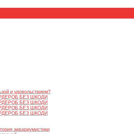
ьник
Цезарь
ьзой и удовольствием?
РДЕРОБ БЕЗ ШКОДИ
РДЕРОБ БЕЗ ШКОДИ
РДЕРОБ БЕЗ ШКОДИ
РДЕРОБ БЕЗ ШКОДИ
стория аквариумистики