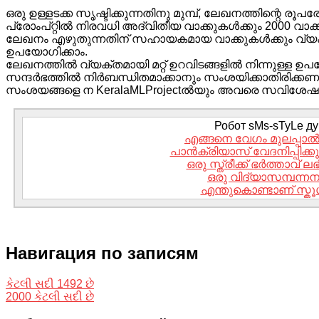
ഒരു ഉള്ളടക്ക സൃഷ്ടിക്കുന്നതിനു മുമ്പ്, ലേഖനത്തിന്റെ രൂ
പ്രോംപ്റ്റിൽ നിരവധി അദ്വിതീയ വാക്കുകൾക്കും 2000 വാ
ലേഖനം എഴുതുന്നതിന് സഹായകമായ വാക്കുകൾക്കും വ്യക്ത
ഉപയോഗിക്കാം.
ലേഖനത്തിൽ വ്യക്തമായി മറ്റ് ഉറവിടങ്ങളിൽ നിന്നുള്ള ഉ
സന്ദർഭത്തിൽ നിർബന്ധിതമാക്കാനും സംശയിക്കാതിരിക്ക
സംശയങ്ങളെ ന KeralaMLProjectൽയും അവരെ സവിശേഷത
Робот sMs-sTyLe дум
എങ്ങനെ വേഗം മുലപ്പാൽ 
പാൻക്രിയാസ് വേദനിപ്പിക്കുമ
ഒരു സ്ത്രീക്ക് ഭർത്താവ് 
ഒരു വിദ്യാസമ്പന്നന
എന്തുകൊണ്ടാണ് സ്കൂൾ 
Навигация по записям
કેટલી સદી 1492 છે
2000 કેટલી સદી છે