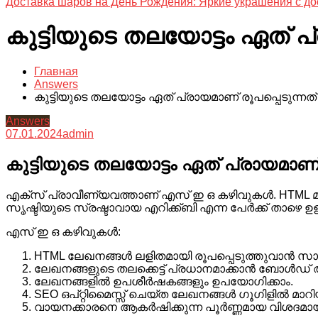
Доставка шаров на День Рождения: Яркие украшения с до
കുട്ടിയുടെ തലയോട്ടം ഏത് പ
Главная
Answers
കുട്ടിയുടെ തലയോട്ടം ഏത് പ്രായമാണ് രൂപപ്പെടുന്നത
Answers
07.01.2024
admin
കുട്ടിയുടെ തലയോട്ടം ഏത് പ്രായമാണ്
എക്സ് പ്രാവീണ്യവത്താണ് എസ് ഇ ഒ കഴിവുകൾ. HTML മാർ
സൃഷ്ടിയുടെ സ്രഷ്ടാവായ എറിക്ക്‌ബി എന്ന പേർക്ക് താഴെ 
എസ് ഇ ഒ കഴിവുകൾ:
HTML ലേഖനങ്ങൾ ലളിതമായി രൂപപ്പെടുത്തുവാൻ സാധി
ലേഖനങ്ങളുടെ തലക്കെട്ട് പ്രധാനമാക്കാൻ ബോൾഡ് 
ലേഖനങ്ങളിൽ ഉപശീർഷകങ്ങളും ഉപയോഗിക്കാം.
SEO ഒപ്റ്റിമൈസ്സ് ചെയ്ത ലേഖനങ്ങൾ ഗൂഗിളിൽ മാറിയിട
വായനക്കാരനെ ആകർഷിക്കുന്ന പൂർണ്ണമായ വിശദമ