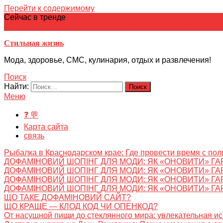
Перейти к содержимому
Сейчас в тренде
японская кухня
Электронное
Электронная библиотека
школ
Стильная жизнь
Мода, здоровье, СМС, кулинария, отдых и развлечения!
Поиск
Найти:
Меню
❓ 💬
Карта сайта
связь
Рыбалка в Краснодарском крае: Где провести время с пол
ДОФАМІНОВИЙ ШОПІНГ ДЛЯ МОДИ: ЯК «ОНОВИТИ» ГА
ДОФАМІНОВИЙ ШОПІНГ ДЛЯ МОДИ: ЯК «ОНОВИТИ» ГА
ДОФАМІНОВИЙ ШОПІНГ ДЛЯ МОДИ: ЯК «ОНОВИТИ» ГА
ДОФАМІНОВИЙ ШОПІНГ ДЛЯ МОДИ: ЯК «ОНОВИТИ» ГА
ЩО ТАКЕ ДОФАМІНОВИЙ САЙТ?
ЩО КРАЩЕ — КЛОД КОД ЧИ ОПЕНКОД?
От насущной пищи до стеклянного мира: увлекательная и