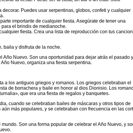
.
decorar. Puedes usar serpentinas, globos, confeti y cualquier
a.
parte importante de cualquier fiesta. Asegúrate de tener una
n para el brindis de medianoche.
ualquier fiesta. Crea una lista de reproducción con tus cancio
, baila y disfruta de la noche.
el Año Nuevo. Son una oportunidad para dejar atrás el pasado 
 Año Nuevo, organiza una fiesta serpentina.
nta a los antiguos griegos y romanos. Los griegos celebraban el
sta de borrachera y baile en honor al dios Dionisio. Los roman
rnalia», que era una fiesta de regalos y banquetes.
edia, cuando se celebraban bailes de máscaras y otros tipos de
on aún más populares, y se celebraban con frecuencia en las cor
 el mundo. Son una forma popular de celebrar el Año Nuevo, y so
uevo.