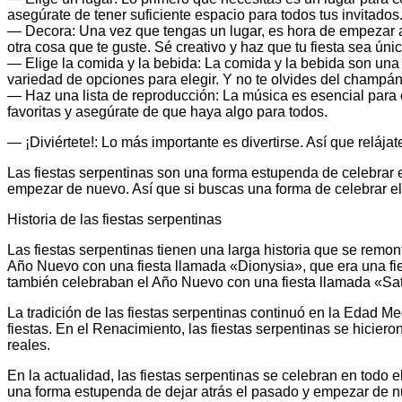
asegúrate de tener suficiente espacio para todos tus invitados
— Decora: Una vez que tengas un lugar, es hora de empezar a 
otra cosa que te guste. Sé creativo y haz que tu fiesta sea únic
— Elige la comida y la bebida: La comida y la bebida son una 
variedad de opciones para elegir. Y no te olvides del champá
— Haz una lista de reproducción: La música es esencial para c
favoritas y asegúrate de que haya algo para todos.
— ¡Diviértete!: Lo más importante es divertirse. Así que relájate
Las fiestas serpentinas son una forma estupenda de celebrar 
empezar de nuevo. Así que si buscas una forma de celebrar el
Historia de las fiestas serpentinas
Las fiestas serpentinas tienen una larga historia que se remo
Año Nuevo con una fiesta llamada «Dionysia», que era una fie
también celebraban el Año Nuevo con una fiesta llamada «Satu
La tradición de las fiestas serpentinas continuó en la Edad M
fiestas. En el Renacimiento, las fiestas serpentinas se hicier
reales.
En la actualidad, las fiestas serpentinas se celebran en todo
una forma estupenda de dejar atrás el pasado y empezar de n