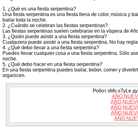
1. ¿Qué es una fiesta serpentina?
Una fiesta serpentina es una fiesta llena de color, música y ba
bailar toda la noche.
2. ¿Cuándo se celebran las fiestas serpentinas?
Las fiestas serpentinas suelen celebrarse en la víspera de A
3. ¿Quién puede asistir a una fiesta serpentina?
Cualquiera puede asistir a una fiesta serpentina. No hay regla
4. ¿Qué debo llevar a una fiesta serpentina?
Puedes llevar cualquier cosa a una fiesta serpentina. Sólo as
noche.
5. ¿Qué debo hacer en una fiesta serpentina?
En una fiesta serpentina puedes bailar, beber, comer y diverti
organicen.
Робот sMs-sTyLe дум
AÑO NUEV
AÑO NUEVO
AÑO NUEVO
AÑO NUEVO
AÑO NUE