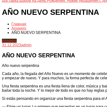
Доставка шаров на День Рождения: Яркие украшения с до
AÑO NUEVO SERPENTINA
Главная
Answers
AÑO NUEVO SERPENTINA
Answers
31.12.2023
admin
AÑO NUEVO SERPENTINA
Año nuevo serpentina
Cada año, la llegada del Año Nuevo es un momento de celebra
y empezar de nuevo. Y para muchos, la forma perfecta de cele
Una fiesta serpentina es una fiesta llena de color, música y ba
bailar toda la noche. Y lo mejor de todo es que no hay reglas
Si estás pensando en organizar una fiesta serpentina para el
— Elige un lugar: Lo primero que necesitas es un lugar para cel