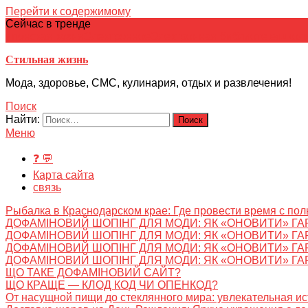
Перейти к содержимому
Сейчас в тренде
японская кухня
Электронное
Электронная библиотека
школ
Стильная жизнь
Мода, здоровье, СМС, кулинария, отдых и развлечения!
Поиск
Найти:
Меню
❓ 💬
Карта сайта
связь
Рыбалка в Краснодарском крае: Где провести время с пол
ДОФАМІНОВИЙ ШОПІНГ ДЛЯ МОДИ: ЯК «ОНОВИТИ» ГА
ДОФАМІНОВИЙ ШОПІНГ ДЛЯ МОДИ: ЯК «ОНОВИТИ» ГА
ДОФАМІНОВИЙ ШОПІНГ ДЛЯ МОДИ: ЯК «ОНОВИТИ» ГА
ДОФАМІНОВИЙ ШОПІНГ ДЛЯ МОДИ: ЯК «ОНОВИТИ» ГА
ЩО ТАКЕ ДОФАМІНОВИЙ САЙТ?
ЩО КРАЩЕ — КЛОД КОД ЧИ ОПЕНКОД?
От насущной пищи до стеклянного мира: увлекательная и