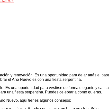
ставкой
ción y renovación. Es una oportunidad para dejar atrás el pas
brar el Año Nuevo es con una fiesta serpentina.
ile. Es una oportunidad para vestirse de forma elegante y salir a
 para una fiesta serpentina. Puedes celebrarla como quieras.
 Año Nuevo, aquí tienes algunos consejos:
ebrar tu fiesta. Puede ser tu casa, un bar o un club. Sólo