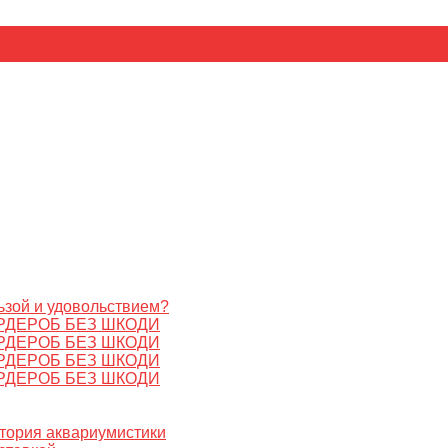
ьник
Цезарь
ьзой и удовольствием?
РДЕРОБ БЕЗ ШКОДИ
РДЕРОБ БЕЗ ШКОДИ
РДЕРОБ БЕЗ ШКОДИ
РДЕРОБ БЕЗ ШКОДИ
стория аквариумистики