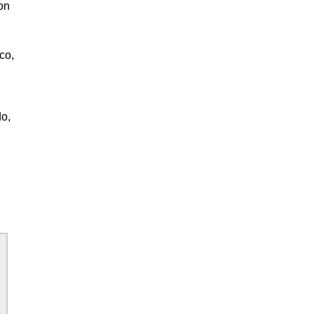
on
co,
do,