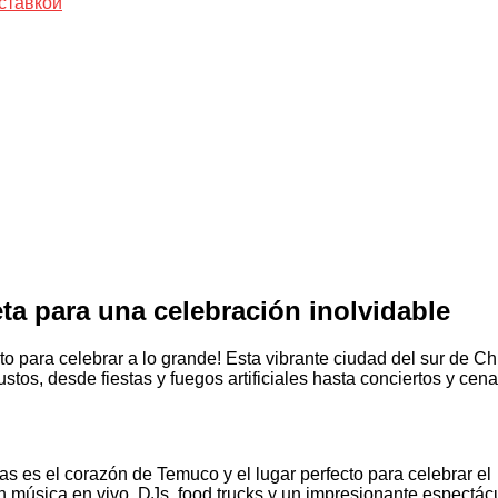
ставкой
a para una celebración inolvidable
to para celebrar a lo grande! Esta vibrante ciudad del sur de Ch
stos, desde fiestas y fuegos artificiales hasta conciertos y cen
s es el corazón de Temuco y el lugar perfecto para celebrar el
n música en vivo, DJs, food trucks y un impresionante espectác