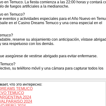
vo en Temuco. La fiesta comienza a las 22:00 horas y contará c
lo de fuegos artificiales a la medianoche.
evo en Temuco?
de eventos y actividades especiales para el Año Nuevo en Temu
 baile en el Casino Dreams Temuco y una cena especial en el
 Temuco?
able, reserve su alojamiento con anticipación, vístase abriga
 y sea respetuoso con los demás.
que asegúrese de vestirse abrigado para evitar enfermarse.
n Temuco?
ctivo, su teléfono móvil y una cámara para capturar todos los
ает, что это интересно:
DREAMS TEMUCO
EVO TEMUCO
ARGENTINA 2024
VALPARAISO 2024
VO PERÚ 2024