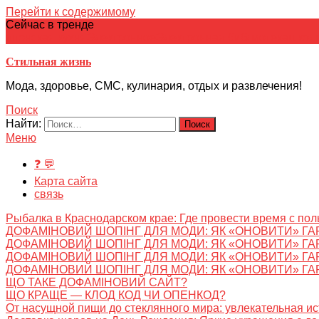
Перейти к содержимому
Сейчас в тренде
японская кухня
Электронное
Электронная библиотека
школ
Стильная жизнь
Мода, здоровье, СМС, кулинария, отдых и развлечения!
Поиск
Найти:
Меню
❓ 💬
Карта сайта
связь
Рыбалка в Краснодарском крае: Где провести время с пол
ДОФАМІНОВИЙ ШОПІНГ ДЛЯ МОДИ: ЯК «ОНОВИТИ» ГА
ДОФАМІНОВИЙ ШОПІНГ ДЛЯ МОДИ: ЯК «ОНОВИТИ» ГА
ДОФАМІНОВИЙ ШОПІНГ ДЛЯ МОДИ: ЯК «ОНОВИТИ» ГА
ДОФАМІНОВИЙ ШОПІНГ ДЛЯ МОДИ: ЯК «ОНОВИТИ» ГА
ЩО ТАКЕ ДОФАМІНОВИЙ САЙТ?
ЩО КРАЩЕ — КЛОД КОД ЧИ ОПЕНКОД?
От насущной пищи до стеклянного мира: увлекательная и