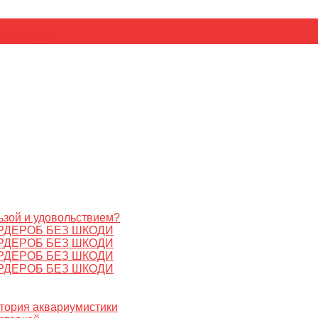
ьник
Цезарь
ьзой и удовольствием?
РДЕРОБ БЕЗ ШКОДИ
РДЕРОБ БЕЗ ШКОДИ
РДЕРОБ БЕЗ ШКОДИ
РДЕРОБ БЕЗ ШКОДИ
стория аквариумистики