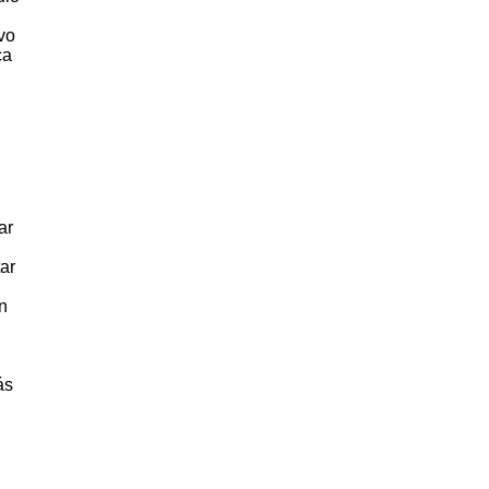
vo
ca
ar
ar
n
ás