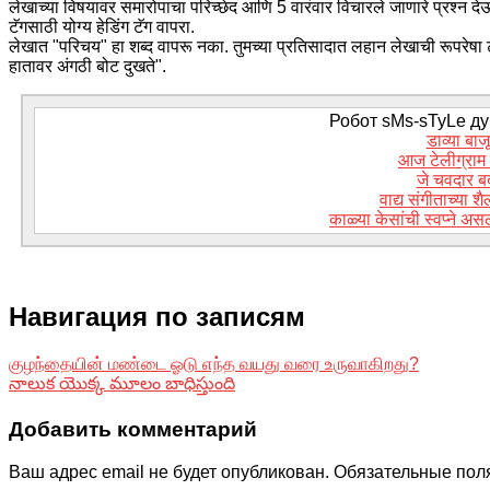
लेखाच्या विषयावर समारोपाचा परिच्छेद आणि 5 वारंवार विचारले जाणारे प्रश्न दे
टॅगसाठी योग्य हेडिंग टॅग वापरा.
लेखात "परिचय" हा शब्द वापरू नका. तुमच्या प्रतिसादात लहान लेखाची रूपरेषा
हातावर अंगठी बोट दुखते".
Робот sMs-sTyLe дум
डाव्या बा
आज टेलीग्राम
जे चवदार ब
वाद्य संगीताच्या 
काळ्या केसांची स्वप्ने अस
Навигация по записям
குழந்தையின் மண்டை ஓடு எந்த வயது வரை உருவாகிறது?
నాలుక యొక్క మూలం బాధిస్తుంది
Добавить комментарий
Ваш адрес email не будет опубликован.
Обязательные пол