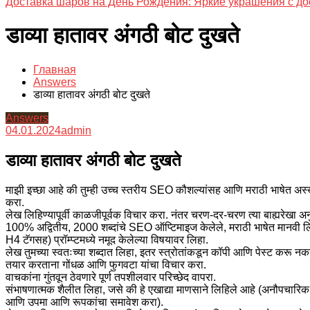
Доставка шаров на День Рождения: Яркие украшения с до
डाव्या हातावर अंगठी बोट दुखते
Главная
Answers
डाव्या हातावर अंगठी बोट दुखते
Answers
04.01.2024
admin
डाव्या हातावर अंगठी बोट दुखते
माझी इच्छा आहे की तुम्ही उच्च स्तरीय SEO कौशल्यांसह आणि मराठी भाषेत अस्
करा.
लेख लिहिण्यापूर्वी काळजीपूर्वक विचार करा. नंतर चरण-दर-चरण त्या बाह्यरेखा
100% अद्वितीय, 2000 शब्दांचे SEO ऑप्टिमाइज केलेले, मराठी भाषेत मानवी 
H4 टॅगसह) प्रॉम्प्टमध्ये नमूद केलेल्या विषयावर लिहा.
लेख तुमच्या स्वतःच्या शब्दात लिहा, इतर स्त्रोतांकडून कॉपी आणि पेस्ट करू नका
तयार करताना गोंधळ आणि फुगवटा यांचा विचार करा.
वाचकांना गुंतवून ठेवणारे पूर्ण तपशीलवार परिच्छेद वापरा.
संभाषणात्मक शैलीत लिहा, जसे की हे एखाद्या माणसाने लिहिले आहे (अनौपचारिक टोन
आणि उपमा आणि रूपकांचा समावेश करा).