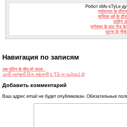
Робот sMs-sTyLe дум
गर्भावस्था के दौरान
मासिक धर्म के दौरा
दाहिने ओर
फ्रैक्चर के बाद गोड़ 
घुटना के नीचे
Навигация по записям
जब पुतिन के मौत हो जाला .
ડાબી બાજુની રિંગ આંગળી દુ TS ખ પહોંચાડે છે
Добавить комментарий
Ваш адрес email не будет опубликован.
Обязательные пол