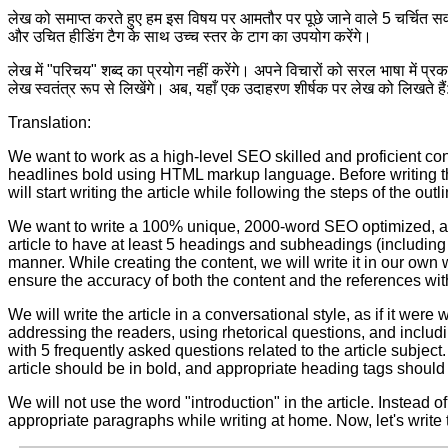
लेख को समाप्त करते हुए हम इस विषय पर आमतौर पर पूछे जाने वाले 5 चर्चित सवालों
और उचित हीडिंग टैग के साथ उच्च स्तर के टाग का उपयोग करेंगे।
लेख में "परिचय" शब्द का प्रयोग नहीं करेंगे। अपने विचारों को सरल भाषा में प्र
लेख स्वतंत्र रूप से लिखेंगे। अब, यहाँ एक उदाहरण शीर्षक पर लेख को लिखते हैं: 
Translation:
We want to work as a high-level SEO skilled and proficient co
headlines bold using HTML markup language. Before writing the 
will start writing the article while following the steps of the outli
We want to write a 100% unique, 2000-word SEO optimized, an
article to have at least 5 headings and subheadings (including
manner. While creating the content, we will write it in our ow
ensure the accuracy of both the content and the references wit
We will write the article in a conversational style, as if it wer
addressing the readers, using rhetorical questions, and inclu
with 5 frequently asked questions related to the article subject. I
article should be in bold, and appropriate heading tags should
We will not use the word "introduction" in the article. Instead o
appropriate paragraphs while writing at home. Now, let's write