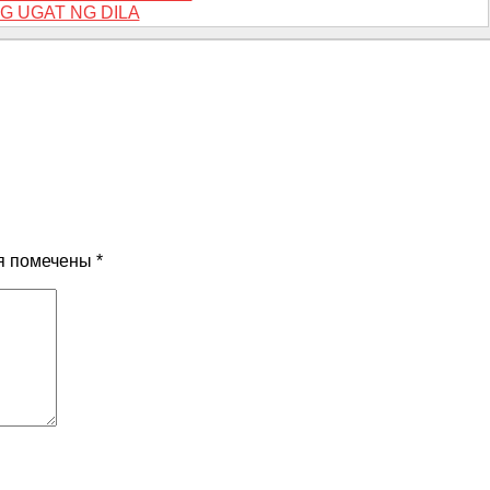
G UGAT NG DILA
я помечены
*