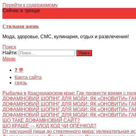
Перейти к содержимому
Сейчас в тренде
японская кухня
Электронное
Электронная библиотека
школ
Стильная жизнь
Мода, здоровье, СМС, кулинария, отдых и развлечения!
Поиск
Найти:
Меню
❓ 💬
Карта сайта
связь
Рыбалка в Краснодарском крае: Где провести время с пол
ДОФАМІНОВИЙ ШОПІНГ ДЛЯ МОДИ: ЯК «ОНОВИТИ» ГА
ДОФАМІНОВИЙ ШОПІНГ ДЛЯ МОДИ: ЯК «ОНОВИТИ» ГА
ДОФАМІНОВИЙ ШОПІНГ ДЛЯ МОДИ: ЯК «ОНОВИТИ» ГА
ДОФАМІНОВИЙ ШОПІНГ ДЛЯ МОДИ: ЯК «ОНОВИТИ» ГА
ЩО ТАКЕ ДОФАМІНОВИЙ САЙТ?
ЩО КРАЩЕ — КЛОД КОД ЧИ ОПЕНКОД?
От насущной пищи до стеклянного мира: увлекательная и