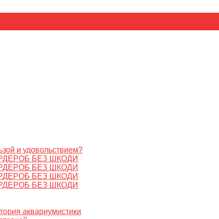
ьник
Цезарь
ьзой и удовольствием?
РДЕРОБ БЕЗ ШКОДИ
РДЕРОБ БЕЗ ШКОДИ
РДЕРОБ БЕЗ ШКОДИ
РДЕРОБ БЕЗ ШКОДИ
стория аквариумистики