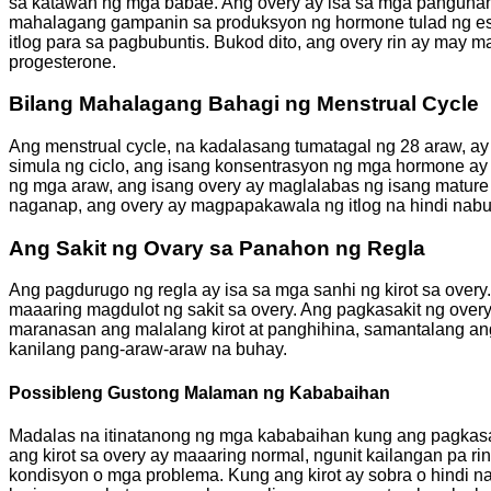
sa katawan ng mga babae. Ang overy ay isa sa mga pangunahi
mahalagang gampanin sa produksyon ng hormone tulad ng estr
itlog para sa pagbubuntis. Bukod dito, ang overy rin ay may m
progesterone.
Bilang Mahalagang Bahagi ng Menstrual Cycle
Ang menstrual cycle, na kadalasang tumatagal ng 28 araw, 
simula ng ciclo, ang isang konsentrasyon ng mga hormone ay
ng mga araw, ang isang overy ay maglalabas ng isang mature 
naganap, ang overy ay magpapakawala ng itlog na hindi nabu
Ang Sakit ng Ovary sa Panahon ng Regla
Ang pagdurugo ng regla ay isa sa mga sanhi ng kirot sa ove
maaaring magdulot ng sakit sa overy. Ang pagkasakit ng over
maranasan ang malalang kirot at panghihina, samantalang a
kanilang pang-araw-araw na buhay.
Possibleng Gustong Malaman ng Kababaihan
Madalas na itinatanong ng mga kababaihan kung ang pagkasaki
ang kirot sa overy ay maaaring normal, ngunit kailangan pa r
kondisyon o mga problema. Kung ang kirot ay sobra o hindi n