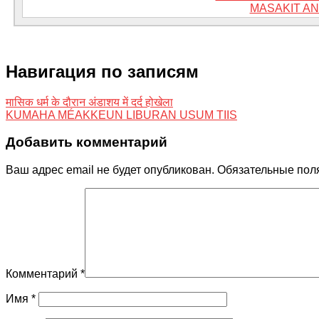
MASAKIT AN
Навигация по записям
मासिक धर्म के दौरान अंडाशय में दर्द होखेला
KUMAHA MÉAKKEUN LIBURAN USUM TIIS
Добавить комментарий
Ваш адрес email не будет опубликован.
Обязательные пол
Комментарий
*
Имя
*