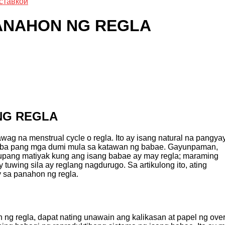
ставкой
PANAHON NG REGLA
NG REGLA
 na menstrual cycle o regla. Ito ay isang natural na pangyay
 iba pang mga dumi mula sa katawan ng babae. Gayunpaman,
pang matiyak kung ang isang babae ay may regla; maraming
 tuwing sila ay reglang nagdurugo. Sa artikulong ito, ating
y sa panahon ng regla.
ng regla, dapat nating unawain ang kalikasan at papel ng ove