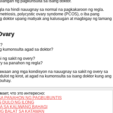
ilangan ng pagkunsulta sa isang doktor.
gla na hindi nauugnay sa normal na pagkakaroon ng regla.
metriosis, polycystic ovary syndome (PCOS), o iba pang
g doktor upang matiyak ang kalusugan at magbigay ng tamang
Ovary
a?
g kumonsulta agad sa doktor?
 ng sakit ng overy?
ry sa panahon ng regla?
waan ang mga kondisyon na nauugnay sa sakit ng overy sa
ulot ng kirot, at agad na kumonsulta sa isang doktor kung ang
 buhay.
ает, что это интересно:
 SA PANAHON NG PAGBUBUNTIS
G DULO NG ILONG
A SA KALIWANG BAHAGI
NG BALAT SA KATAWAN