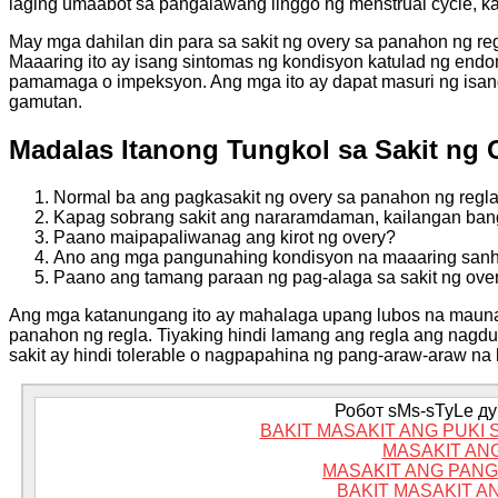
laging umaabot sa pangalawang linggo ng menstrual cycle, ka
May mga dahilan din para sa sakit ng overy sa panahon ng re
Maaaring ito ay isang sintomas ng kondisyon katulad ng endo
pamamaga o impeksyon. Ang mga ito ay dapat masuri ng isan
gamutan.
Madalas Itanong Tungkol sa Sakit ng 
Normal ba ang pagkasakit ng overy sa panahon ng regl
Kapag sobrang sakit ang nararamdaman, kailangan ban
Paano maipapaliwanag ang kirot ng overy?
Ano ang mga pangunahing kondisyon na maaaring sanhi
Paano ang tamang paraan ng pag-alaga sa sakit ng ove
Ang mga katanungang ito ay mahalaga upang lubos na mauna
panahon ng regla. Tiyaking hindi lamang ang regla ang nagdud
sakit ay hindi tolerable o nagpapahina ng pang-araw-araw na
Робот sMs-sTyLe дум
BAKIT MASAKIT ANG PUKI
MASAKIT AN
MASAKIT ANG PANG
BAKIT MASAKIT A