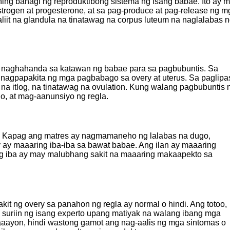
ng bahagi ng reproduktibong sistema ng isang babae. Ito ay 
ogen at progesterone, at sa pag-produce at pag-release ng m
aliit na glandula na tinatawag na corpus luteum na naglalabas 
ay naghahanda sa katawan ng babae para sa pagbubuntis. Sa
 nagpapakita ng mga pagbabago sa overy at uterus. Sa paglipa
na itlog, na tinatawag na ovulation. Kung walang pagbubuntis 
o, at mag-aanunsiyo ng regla.
ry. Kapag ang matres ay nagmamaneho ng lalabas na dugo,
y ay maaaring iba-iba sa bawat babae. Ang ilan ay maaaring
ng iba ay may malubhang sakit na maaaring makaapekto sa
t ng overy sa panahon ng regla ay normal o hindi. Ang totoo,
in suriin ng isang experto upang matiyak na walang ibang mga
aaayon, hindi wastong gamot ang nag-aalis ng mga sintomas o