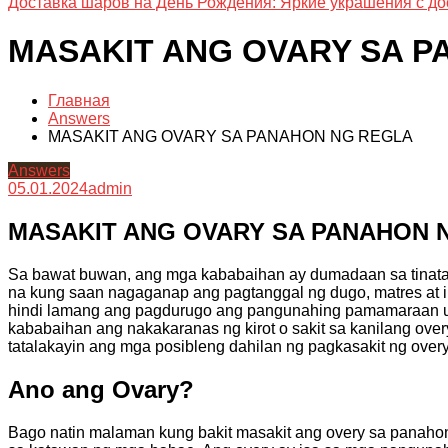
Доставка шаров на День Рождения: Яркие украшения с до
MASAKIT ANG OVARY SA 
Главная
Answers
MASAKIT ANG OVARY SA PANAHON NG REGLA
Answers
05.01.2024
admin
MASAKIT ANG OVARY SA PANAHON 
Sa bawat buwan, ang mga kababaihan ay dumadaan sa tinatawag
na kung saan nagaganap ang pagtanggal ng dugo, matres at
hindi lamang ang pagdurugo ang pangunahing pamamaraan u
kababaihan ang nakakaranas ng kirot o sakit sa kanilang overy
tatalakayin ang mga posibleng dahilan ng pagkasakit ng over
Ano ang Ovary?
Bago natin malaman kung bakit masakit ang overy sa panahon 