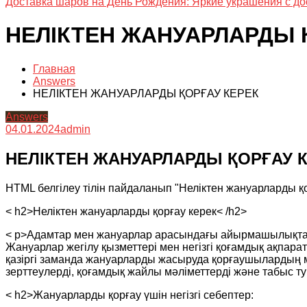
Доставка шаров на День Рождения: Яркие украшения с до
НЕЛІКТЕН ЖАНУАРЛАРДЫ 
Главная
Answers
НЕЛІКТЕН ЖАНУАРЛАРДЫ ҚОРҒАУ КЕРЕК
Answers
04.01.2024
admin
НЕЛІКТЕН ЖАНУАРЛАРДЫ ҚОРҒАУ 
HTML белгілеу тілін пайдаланып "Неліктен жануарларды қ
< h2>Неліктен жануарларды қорғау керек< /h2>
< p>Адамтар мен жануарлар арасындағы айырмашылықтар 
Жануарлар жегілу қызметтері мен негізгі қоғамдық ақпара
қазіргі заманда жануарларды жасыруда қорғаушылардың м
зерттеулерді, қоғамдық жайлы мәліметтерді және табыс ту
< h2>Жануарларды қорғау үшін негізгі себептер: