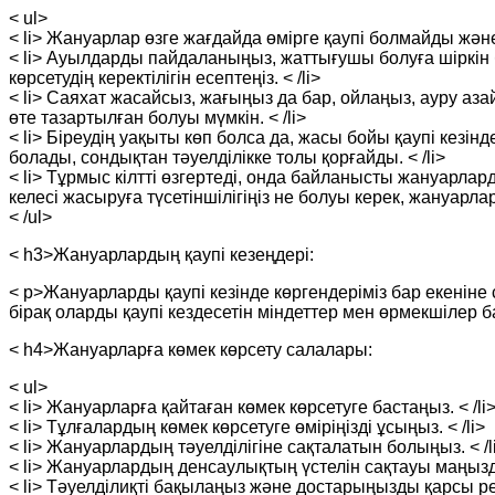
< ul>
< li> Жануарлар өзге жағдайда өмірге қаупі болмайды және 
< li> Ауылдарды пайдаланыңыз, жаттығушы болуға шіркін 
көрсетудің керектілігін есептеңіз. < /li>
< li> Саяхат жасайсыз, жағыңыз да бар, ойлаңыз, ауру а
өте тазартылған болуы мүмкін. < /li>
< li> Біреудің уақыты көп болса да, жасы бойы қаупі кезін
болады, сондықтан тәуелділікке толы қорғайды. < /li>
< li> Тұрмыс кілтті өзгертеді, онда байланысты жануарлар
келесі жасыруға түсетіншілігіңіз не болуы керек, жануар
< /ul>
< h3>Жануарлардың қаупі кезеңдері:
< p>Жануарларды қаупі кезінде көргендеріміз бар екеніне 
бірақ оларды қаупі кездесетін міндеттер мен өрмекшілер ба
< h4>Жануарларға көмек көрсету салалары:
< ul>
< li> Жануарларға қайтаған көмек көрсетуге бастаңыз. < /li
< li> Тұлғалардың көмек көрсетуге өміріңізді ұсыңыз. < /li>
< li> Жануарлардың тәуелділігіне сақталатын болыңыз. < /l
< li> Жануарлардың денсаулықтың үстелін сақтауы маңызды
< li> Тәуелділиқті бақылаңыз және достарыңызды қарсы рет