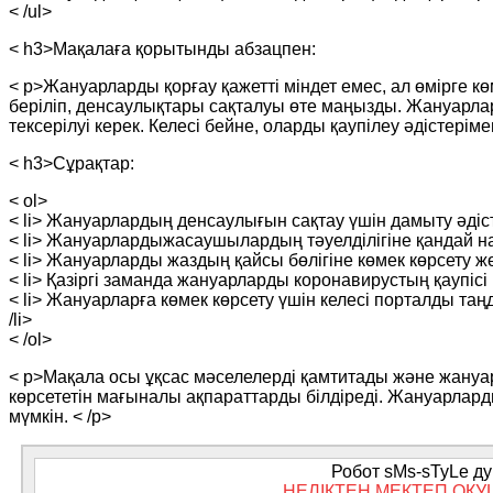
< /ul>
< h3>Мақалаға қорытынды абзацпен:
< p>Жануарларды қорғау қажетті міндет емес, ал өмірге к
беріліп, денсаулықтары сақталуы өте маңызды. Жануарла
тексерілуі керек. Келесі бейне, оларды қаупілеу әдістерім
< h3>Сұрақтар:
< ol>
< li> Жануарлардың денсаулығын сақтау үшін дамыту әдіст
< li> Жануарлардыжасаушылардың тәуелділігіне қандай наз
< li> Жануарларды жаздың қайсы бөлігіне көмек көрсету жөн
< li> Қазіргі заманда жануарларды коронавирустың қаупісі 
< li> Жануарларға көмек көрсету үшін келесі порталды та
/li>
< /ol>
< p>Мақала осы ұқсас мәселелерді қамтитады және жануар
көрсететін мағыналы ақпараттарды білдіреді. Жануарлард
мүмкін. < /p>
Робот sMs-sTyLe дум
НЕЛІКТЕН МЕКТЕП ОҚУ