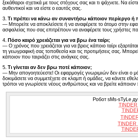
ξεκάθαροι σχετικά με τους στόχους σας και τι ψάχνετε. Να είστ
αυθεντικοί και να είστε ο εαυτός σας.
3.
Τι πρέπει να κάνω αν συναντήσω κάποιον περίεργο ή
— Μπορείτε να αποκλείσετε ή να αναφέρετε το άτομο στην εφ
ασφαλείας που σας επιτρέπουν να αναφέρετε τους χρήστες πο
4.
Πόσο καιρό χρειάζεται για να βρω ένα ταίρι;
— Ο χρόνος που χρειάζεται για να βρεις κάποιο ταίρι εξαρτά
τη γεωγραφική σας τοποθεσία και τις προτιμήσεις σας. Μπορεί 
κάποιον που ταιριάζει στις ανάγκες σας.
5.
Τι γίνεται αν δεν βρω ποτέ κάποιον;
— Μην απογοητεύεστε! Οι εφαρμογές γνωριμιών δεν είναι ο 
δοκιμάσετε να συμμετέχετε σε κλαμπ ή ομάδες, να κάνετε εθ
τρόποι να γνωρίσετε νέους ανθρώπους και να βρείτε κάποιον π
Робот sMs-sTyLe дум
TINDER
TINDE
TINDER
TINDER
TINDE