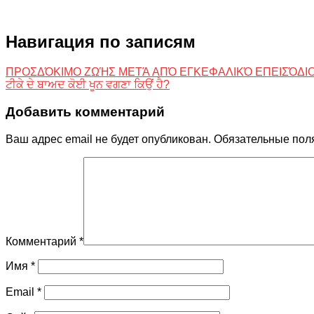
Навигация по записям
ΠΡΟΣΔΌΚΙΜΟ ΖΩΉΣ ΜΕΤΆ ΑΠΌ ΕΓΚΕΦΑΛΙΚΌ ΕΠΕΙΣΌΔΙ
ਟੀਕੇ ਦੇ ਬਾਅਦ ਕੋਈ ਖੂਨ ਵਗਣਾ ਕਿਉਂ ਹੈ?
Добавить комментарий
Ваш адрес email не будет опубликован.
Обязательные пол
Комментарий
*
Имя
*
Email
*