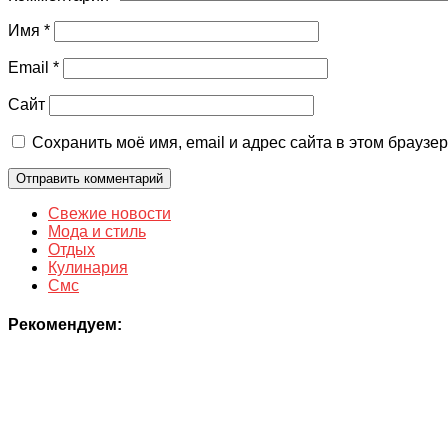
Имя
*
Email
*
Сайт
Сохранить моё имя, email и адрес сайта в этом брауз
Свежие новости
Мода и стиль
Отдых
Кулинария
Смс
Рекомендуем: