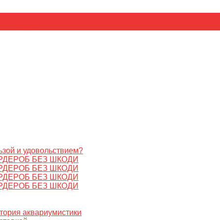
ьник
Цезарь
ьзой и удовольствием?
РДЕРОБ БЕЗ ШКОДИ
РДЕРОБ БЕЗ ШКОДИ
РДЕРОБ БЕЗ ШКОДИ
РДЕРОБ БЕЗ ШКОДИ
стория аквариумистики