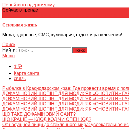
Перейти к содержимому
Сейчас в тренде
японская кухня
Электронное
Электронная библиотека
школ
Стильная жизнь
Мода, здоровье, СМС, кулинария, отдых и развлечения!
Поиск
Найти:
Меню
❓ 💬
Карта сайта
связь
Рыбалка в Краснодарском крае: Где провести время с пол
ДОФАМІНОВИЙ ШОПІНГ ДЛЯ МОДИ: ЯК «ОНОВИТИ» ГА
ДОФАМІНОВИЙ ШОПІНГ ДЛЯ МОДИ: ЯК «ОНОВИТИ» ГА
ДОФАМІНОВИЙ ШОПІНГ ДЛЯ МОДИ: ЯК «ОНОВИТИ» ГА
ДОФАМІНОВИЙ ШОПІНГ ДЛЯ МОДИ: ЯК «ОНОВИТИ» ГА
ЩО ТАКЕ ДОФАМІНОВИЙ САЙТ?
ЩО КРАЩЕ — КЛОД КОД ЧИ ОПЕНКОД?
От насущной пищи до стеклянного мира: увлекательная и