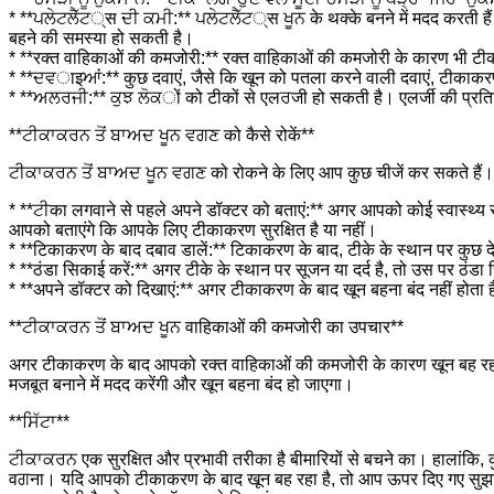
* **ਪਲੇਟਲੈੱਟ्स ਦੀ ਕਮੀ:** ਪਲੇਟਲੈੱਟ्स ਖੂਨ के थक्के बनने में मदद करती हैं
बहने की समस्या हो सकती है।
* **रक्त वाहिकाओं की कमजोरी:** रक्त वाहिकाओं की कमजोरी के कारण भी ट
* **ਦਵाइਆਂ:** कुछ दवाएं, जैसे कि खून को पतला करने वाली दवाएं, टीकाकरण
* **ਅਲਰਜੀ:** ਕੁਝ ਲੋਕों को टीकों से एलਰजी हो सकती है। एलर्जी की प्रत
**ਟੀਕਾਕਰਨ ਤੋਂ ਬਾਅਦ ਖੂਨ ਵਗਣ को कैसे रोकें**
ਟੀਕਾਕਰਨ ਤੋਂ ਬਾਅਦ ਖੂਨ ਵਗਣ को रोकने के लिए आप कुछ चीजें कर सकते हैं। उन
* **ਟੀका लगवाने से पहले अपने डॉक्टर को बताएं:** अगर आपको कोई स्वास्थ्य सम
आपको बताएंगे कि आपके लिए टीकाकरण सुरक्षित है या नहीं।
* **टिकाकरण के बाद दबाव डालें:** टिकाकरण के बाद, टीके के स्थान पर कुछ 
* **ठंडा सिकाई करें:** अगर टीके के स्थान पर सूजन या दर्द है, तो उस पर ठं
* **अपने डॉक्टर को दिखाएं:** अगर टीकाकरण के बाद खून बहना बंद नहीं होता 
**ਟੀਕਾਕਰਨ ਤੋਂ ਬਾਅਦ ਖੂਨ वाहिकाओं की कमजोरी का उपचार**
अगर टीकाकरण के बाद आपको रक्त वाहिकाओं की कमजोरी के कारण खून बह रहा ह
मजबूत बनाने में मदद करेंगी और खून बहना बंद हो जाएगा।
**ਸਿੱਟਾ**
ਟੀਕਾਕਰਨ एक सुरक्षित और प्रभावी तरीका है बीमारियों से बचने का। हालांकि, कुछ
वਗना। यदि आपको टीकाकरण के बाद खून बह रहा है, तो आप ऊपर दिए गए सुझावो