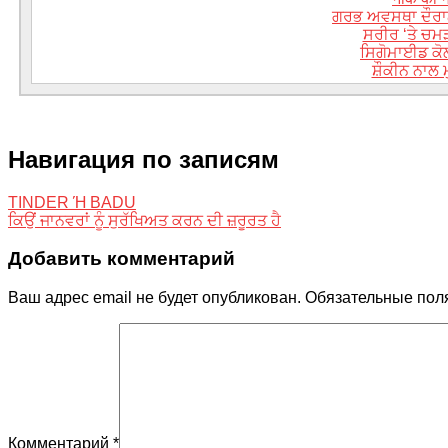
ਗਰਭ ਅਵਸਥਾ ਦੌਰਾਨ ਯ
ਸਰੀਰ ‘ਤੇ ਚਮੜੀ
ਸਿਗੋਮਾਈਡ ਕੋਲਨ
ਸ਼ੌਕੀਨ ਨਾਲ
Навигация по записям
TINDER Ή BADU
ਕਿਉਂ ਜਾਨਵਰਾਂ ਨੂੰ ਸੁਰੱਖਿਅਤ ਕਰਨ ਦੀ ਜ਼ਰੂਰਤ ਹੈ
Добавить комментарий
Ваш адрес email не будет опубликован.
Обязательные пол
Комментарий
*