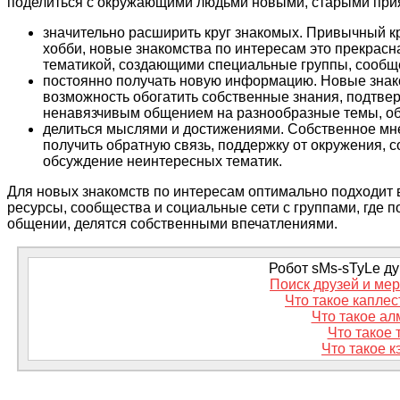
поделиться с окружающими людьми новыми, старыми прия
значительно расширить круг знакомых. Привычный к
хобби, новые знакомства по интересам это прекрас
тематикой, создающими специальные группы, сообщ
постоянно получать новую информацию. Новые знак
возможность обогатить собственные знания, подтвер
ненавязчивым общением на разнообразные темы, об
делиться мыслями и достижениями. Собственное мнен
получить обратную связь, поддержку от окружения, 
обсуждение неинтересных тематик.
Для новых знакомств по интересам оптимально подходит в
ресурсы, сообщества и социальные сети с группами, где
общении, делятся собственными впечатлениями.
Робот sMs-sTyLe дум
Поиск друзей и ме
Что такое капле
Что такое а
Что такое
Что такое 