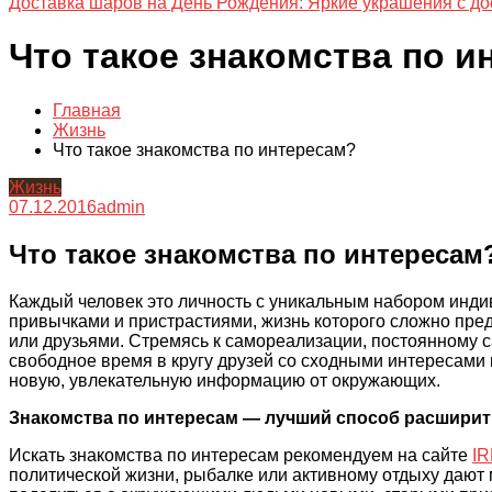
Доставка шаров на День Рождения: Яркие украшения с до
Что такое знакомства по и
Главная
Жизнь
Что такое знакомства по интересам?
Жизнь
07.12.2016
admin
Что такое знакомства по интересам
Каждый человек это личность с уникальным набором инд
привычками и пристрастиями, жизнь которого сложно пред
или друзьями. Стремясь к самореализации, постоянному
свободное время в кругу друзей со сходными интересами
новую, увлекательную информацию от окружающих.
Знакомства по интересам — лучший способ расширить
Искать знакомства по интересам рекомендуем на сайте
IR
политической жизни, рыбалке или активному отдыху дают