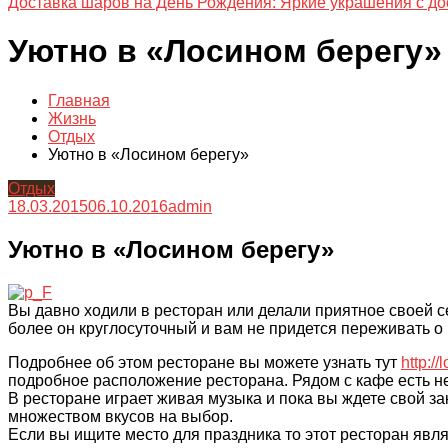
Доставка шаров на День Рождения: Яркие украшения с до
Уютно в «Лосином берегу»
Главная
Жизнь
Отдых
Уютно в «Лосином берегу»
Отдых
18.03.2015
06.10.2016
admin
Уютно в «Лосином берегу»
Вы давно ходили в ресторан или делали приятное своей с
более он круглосуточный и вам не придется
переживать о
Подробнее
об этом
ресторане вы можете узнать тут
http://
подробное расположение ресторана. Рядом с кафе есть н
В ресторане играет живая музыка и пока вы ждете свой з
множеством вкусов на выбор.
Если вы ищите место для праздника то этот ресторан яв