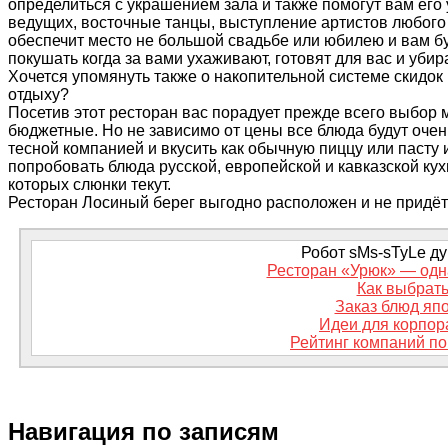
определиться с украшением зала и также помогут вам его
ведущих, восточные танцы, выступление артистов любого 
обеспечит место не большой свадьбе или юбилею и вам буд
покушать когда за вами ухаживают, готовят для вас и уби
Хочется упомянуть также о накопительной системе скидок
отдыху?
Посетив этот ресторан вас порадует прежде всего выбор м
бюджетные. Но не зависимо от цены все блюда будут оче
тесной компанией и вкусить как обычную пиццу или пасту
попробовать блюда русской, европейской и кавказской кух
которых
слюнки
текут.
Ресторан Лосиный берег выгодно расположен и не придётс
Робот sMs-sTyLe дум
Ресторан «Урюк» — одна
Как выбрать
Заказ блюд япо
Идеи для корпор
Рейтинг компаний по
Навигация по записям