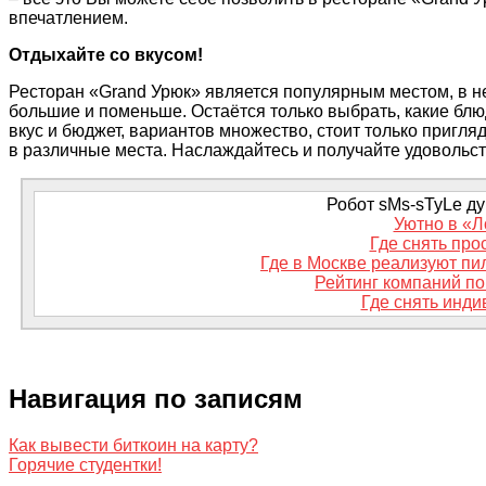
впечатлением.
Отдыхайте со вкусом!
Ресторан «Grand Урюк» является популярным местом, в не
большие и поменьше. Остаётся только выбрать, какие бл
вкус и бюджет, вариантов множество, стоит только пригля
в различные места. Наслаждайтесь и получайте удовольст
Робот sMs-sTyLe дум
Уютно в «Л
Где снять про
Где в Москве реализуют п
Рейтинг компаний по
Где снять инди
Навигация по записям
Как вывести биткоин на карту?
Горячие студентки!