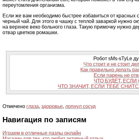
переутомления организма.
Если же вам необходимо быстрее избавиться от красных с
черный чай. Для этого в чашку с теплой заваркой нужно ок
на верхнее веко больного глаза. Такую примочку нужно д
отвар цветков ромашки.
Робот sMs-sTyLe дум
Что стоит и не стоит д
Как правильно делать р
Если парень не отв
ЧТО БУДЕТ, ЕСЛ
ЧТО ЗНАЧИТ, ЕСЛИ ТЕБЕ СНИТ
Отмечено
глаза
,
здоровье
,
лопнул сосуд
Навигация по записям
Играем в отличные пазлы онлайн
Магазин для тех, кто любит активный отдых