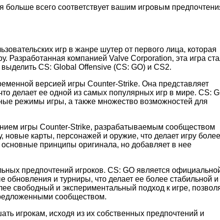
ая больше всего соответствует вашим игровым предпочтени
ьзовательских игр в жанре шутер от первого лица, которая
. Разработанная компанией Valve Corporation, эта игра ст
выделить CS: Global Offensive (CS: GO) и CS2.
еменной версией игры Counter-Strike. Она представляет
что делает ее одной из самых популярных игр в мире. CS: 
ные режимы игры, а также множество возможностей для
нием игры Counter-Strike, разрабатываемым сообществом
, новые карты, персонажей и оружие, что делает игру боле
 основные принципы оригинала, но добавляет в нее
льных предпочтений игроков. CS: GO является официально
е обновления и турниры, что делает ее более стабильной и
лее свободный и экспериментальный подход к игре, позвол
предложенными сообществом.
ать игрокам, исходя из их собственных предпочтений и