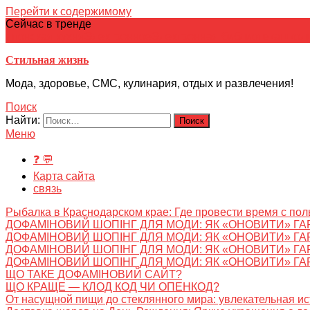
Перейти к содержимому
Сейчас в тренде
японская кухня
Электронное
Электронная библиотека
школ
Стильная жизнь
Мода, здоровье, СМС, кулинария, отдых и развлечения!
Поиск
Найти:
Меню
❓ 💬
Карта сайта
связь
Рыбалка в Краснодарском крае: Где провести время с пол
ДОФАМІНОВИЙ ШОПІНГ ДЛЯ МОДИ: ЯК «ОНОВИТИ» ГА
ДОФАМІНОВИЙ ШОПІНГ ДЛЯ МОДИ: ЯК «ОНОВИТИ» ГА
ДОФАМІНОВИЙ ШОПІНГ ДЛЯ МОДИ: ЯК «ОНОВИТИ» ГА
ДОФАМІНОВИЙ ШОПІНГ ДЛЯ МОДИ: ЯК «ОНОВИТИ» ГА
ЩО ТАКЕ ДОФАМІНОВИЙ САЙТ?
ЩО КРАЩЕ — КЛОД КОД ЧИ ОПЕНКОД?
От насущной пищи до стеклянного мира: увлекательная и