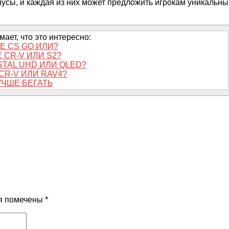
нусы, и каждая из них может предложить игрокам уникальны
ает, что это интересно:
Е CS GO ИЛИ?
 CR-V ИЛИ S2?
STAL UHD ИЛИ QLED?
CR-V ИЛИ RAV4?
УЧШЕ БЕГАТЬ
я помечены
*