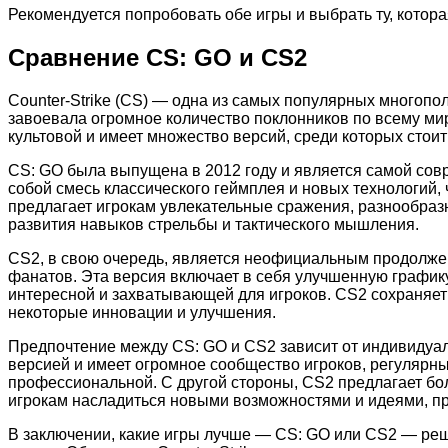
Рекомендуется попробовать обе игры и выбрать ту, котор
Сравнение CS: GO и CS2
Counter-Strike (CS) — одна из самых популярных многопол
завоевала огромное количество поклонников по всему миру
культовой и имеет множество версий, среди которых стоит 
CS: GO была выпущена в 2012 году и является самой совр
собой смесь классического геймплея и новых технологий, 
предлагает игрокам увлекательные сражения, разнообраз
развития навыков стрельбы и тактического мышления.
CS2, в свою очередь, является неофициальным продолже
фанатов. Эта версия включает в себя улучшенную графику
интересной и захватывающей для игроков. CS2 сохраняет
некоторые инновации и улучшения.
Предпочтение между CS: GO и CS2 зависит от индивидуа
версией и имеет огромное сообщество игроков, регулярны
профессиональной. С другой стороны, CS2 предлагает бо
игрокам насладиться новыми возможностями и идеями, 
В заключении, какие игры лучше — CS: GO или CS2 — реш