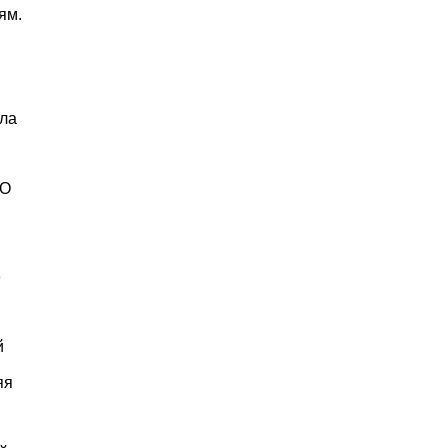
ям.
ала
GO
е
й
яя