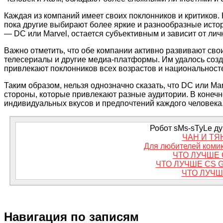
Каждая из компаний имеет своих поклонников и критиков
пока другие выбирают более яркие и разнообразные истори
— DC или Marvel, остается субъективным и зависит от ли
Важно отметить, что обе компании активно развивают св
телесериалы и другие медиа-платформы. Им удалось соз
привлекают поклонников всех возрастов и национальност
Таким образом, нельзя однозначно сказать, что DC или M
стороны, которые привлекают разные аудитории. В конечн
индивидуальных вкусов и предпочтений каждого человека
Робот sMs-sTyLe дум
ЧАН И ТЯ
Для любителей комик
ЧТО ЛУЧШЕ 
ЧТО ЛУЧШЕ CS 
ЧТО ЛУЧШ
Навигация по записям