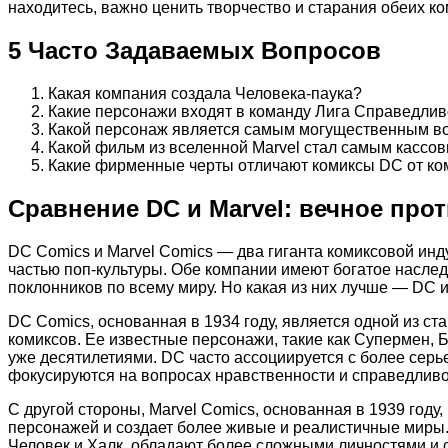
находитесь, важно ценить творчество и старания обеих 
5 Часто Задаваемых Вопросов
Какая компания создала Человека-паука?
Какие персонажи входят в команду Лига Справедлив
Какой персонаж является самым могущественным в
Какой фильм из вселенной Marvel стал самым кассо
Какие фирменные черты отличают комиксы DC от ко
Сравнение DC и Marvel: вечное про
DC Comics и Marvel Comics — два гиганта комиксовой ин
частью поп-культуры. Обе компании имеют богатое насле
поклонников по всему миру. Но какая из них лучше — DC и
DC Comics, основанная в 1934 году, является одной из с
комиксов. Ее известные персонажи, такие как Супермен,
уже десятилетиями. DC часто ассоциируется с более серь
фокусируются на вопросах нравственности и справедливо
С другой стороны, Marvel Comics, основанная в 1939 год
персонажей и создает более живые и реалистичные миры.
Человек и Халк, обладают более сложными личностями и