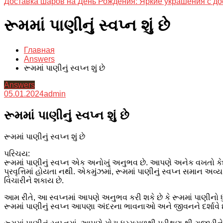
Доставка шаров на День Рождения: Яркие украшения с до
રૂમમાં પાણીનું સ્વપ્ન શું છે
Главная
Answers
રૂમમાં પાણીનું સ્વપ્ન શું છે
Answers
05.01.2024
admin
રૂમમાં પાણીનું સ્વપ્ન શું છે
રૂમમાં પાણીનું સ્વપ્ન શું છે
પરિચય:
રૂમમાં પાણીનું સ્વપ્ન એક અનોખું અનુભવ છે. આપણે અનેક વખતો કેદ મન
પ્રવૃત્તિમાં હોયતા નથી. એકમુંઝમાં, રૂમમાં પાણીનું સ્વપ્ન સમાન 
વિચારીને શકાય છે.
આમ રીતે, આ સ્વપ્નમાં આપણે અનુભવ કરી શકે છે કે રૂમમાં પાણીનો
રૂમમાં પાણીનું સ્વપ્ન આપણા અંદરના ભાવનાઓ અને જીવનને દર્શાવે છ