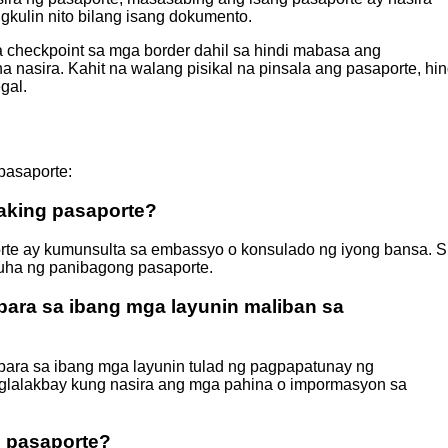
kulin nito bilang isang dokumento.
 checkpoint sa mga border dahil sa hindi mabasa ang
a nasira. Kahit na walang pisikal na pinsala ang pasaporte, hin
gal.
pasaporte:
 aking pasaporte?
te ay kumunsulta sa embassyo o konsulado ng iyong bansa. S
ha ng panibagong pasaporte.
para sa ibang mga layunin maliban sa
para sa ibang mga layunin tulad ng pagpapatunay ng
paglalakbay kung nasira ang mga pahina o impormasyon sa
 pasaporte?