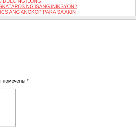
G DULO NG ILONG
GKATAPOS NG ISANG INIKSYON?
ICS ANG ANGKOP PARA SA AKIN
я помечены
*