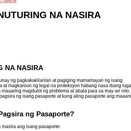
ставкой
INUTURING NA NASIRA
G NA NASIRA
unay ng pagkakakilanlan at pagiging mamamayan ng isang
a at magkaroon ng legal na proteksyon habang nasa ibang luga
 maaaring magdulot ng problema at abala para sa may-ari nito.
g pagsira ng isang pasaporte at kung aling pasaporte ang maaar
Pagsira ng Pasaporte?
 masira ang isang pasaporte: