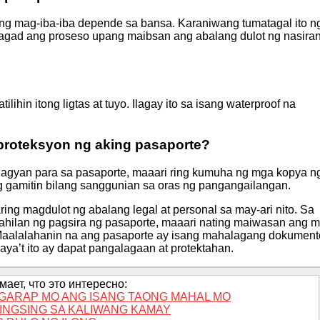
g mag-iba-iba depende sa bansa. Karaniwang tumatagal ito n
agad ang proseso upang maibsan ang abalang dulot ng nasira
in itong ligtas at tuyo. Ilagay ito sa isang waterproof na
proteksyon ng aking pasaporte?
lagyan para sa pasaporte, maaari ring kumuha ng mga kopya n
ring gamitin bilang sanggunian sa oras ng pangangailangan.
ing magdulot ng abalang legal at personal sa may-ari nito. Sa
ahilan ng pagsira ng pasaporte, maaari nating maiwasan ang 
o. Maalalahanin na ang pasaporte ay isang mahalagang dokument
a’t ito ay dapat pangalagaan at protektahan.
ает, что это интересно:
ANGARAP MO ANG ISANG TAONG MAHAL MO
SINGSING SA KALIWANG KAMAY