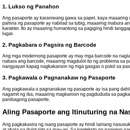
1. Lukso ng Panahon
Ang pasaporte ay karaniwang gawa sa papel, kaya maaaring 
pahina ng pasaporte ay nabilad sa tubig, maaaring mabura a
karakter. Ito ay maaaring humantong sa pagiging hindi tangg
lugar.
2. Pagkabara o Pagsira ng Barcode
Ang mga modernong pasaporte ay may mga barcode na naglal
nabara ang barcode, maaaring magdulot ito ng problema sa p
nangyayari kapag nagkakaroon ng mga gasgas o putol sa pas
3. Pagkawala o Pagnanakaw ng Pasaporte
Ang pagkawala o pagnanakaw ng pasaporte ay isa pang dahila
nagamit ng iba, maaaring magkaroon ng pagdududa sa pagkak
panibagong pasaporte.
Aling Pasaporte ang Itinuturing na Na
Ang pagkakasira ng isang pasaporte ay hindi lamang nasusukat 
at abala na dulot nito sa may-ari. Sa konteksto ng pagiging n