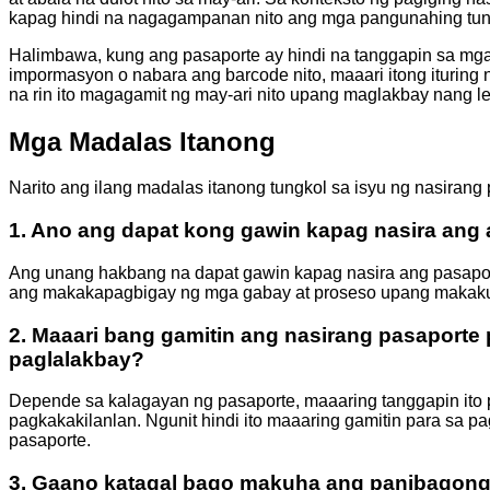
kapag hindi na nagagampanan nito ang mga pangunahing tung
Halimbawa, kung ang pasaporte ay hindi na tanggapin sa mga
impormasyon o nabara ang barcode nito, maaari itong ituring n
na rin ito magagamit ng may-ari nito upang maglakbay nang le
Mga Madalas Itanong
Narito ang ilang madalas itanong tungkol sa isyu ng nasirang 
1. Ano ang dapat kong gawin kapag nasira ang
Ang unang hakbang na dapat gawin kapag nasira ang pasapor
ang makakapagbigay ng mga gabay at proseso upang makaku
2. Maaari bang gamitin ang nasirang pasaporte 
paglalakbay?
Depende sa kalagayan ng pasaporte, maaaring tanggapin ito 
pagkakakilanlan. Ngunit hindi ito maaaring gamitin para sa 
pasaporte.
3. Gaano katagal bago makuha ang panibagong