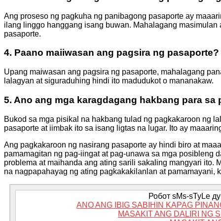
Ang proseso ng pagkuha ng panibagong pasaporte ay maaarin
ilang linggo hanggang isang buwan. Mahalagang masimulan 
pasaporte.
4. Paano maiiwasan ang pagsira ng pasaporte?
Upang maiwasan ang pagsira ng pasaporte, mahalagang panatilih
lalagyan at siguraduhing hindi ito madudukot o mananakaw.
5. Ano ang mga karagdagang hakbang para sa 
Bukod sa mga pisikal na hakbang tulad ng pagkakaroon ng la
pasaporte at iimbak ito sa isang ligtas na lugar. Ito ay maaa
Ang pagkakaroon ng nasirang pasaporte ay hindi biro at maaar
pamamagitan ng pag-iingat at pag-unawa sa mga posibleng d
problema at maihanda ang ating sarili sakaling mangyari it
na nagpapahayag ng ating pagkakakilanlan at pamamayani, kay
Робот sMs-sTyLe дум
ANO ANG IBIG SABIHIN KAPAG PIN
MASAKIT ANG DALIRI NG 