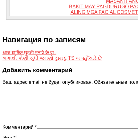
MASAKIT AN
BAKIT MAY PAGDURUGO PA
ALING MGA FACIAL COSMET
Навигация по записям
आज धार्मिक छुट्टी मनावे के बा .
ખભાથી કોણી સુધી જમણો હાથ દુ TS ખ પહોંચાડે છે
Добавить комментарий
Ваш адрес email не будет опубликован.
Обязательные пол
Комментарий
*
Имя
*