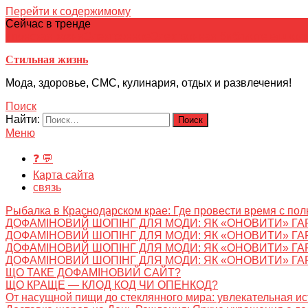
Перейти к содержимому
Сейчас в тренде
японская кухня
Электронное
Электронная библиотека
школ
Стильная жизнь
Мода, здоровье, СМС, кулинария, отдых и развлечения!
Поиск
Найти:
Меню
❓ 💬
Карта сайта
связь
Рыбалка в Краснодарском крае: Где провести время с пол
ДОФАМІНОВИЙ ШОПІНГ ДЛЯ МОДИ: ЯК «ОНОВИТИ» ГА
ДОФАМІНОВИЙ ШОПІНГ ДЛЯ МОДИ: ЯК «ОНОВИТИ» ГА
ДОФАМІНОВИЙ ШОПІНГ ДЛЯ МОДИ: ЯК «ОНОВИТИ» ГА
ДОФАМІНОВИЙ ШОПІНГ ДЛЯ МОДИ: ЯК «ОНОВИТИ» ГА
ЩО ТАКЕ ДОФАМІНОВИЙ САЙТ?
ЩО КРАЩЕ — КЛОД КОД ЧИ ОПЕНКОД?
От насущной пищи до стеклянного мира: увлекательная и