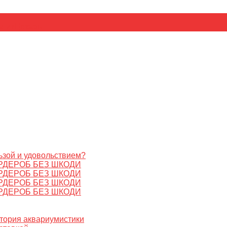
ьник
Цезарь
ьзой и удовольствием?
РДЕРОБ БЕЗ ШКОДИ
РДЕРОБ БЕЗ ШКОДИ
РДЕРОБ БЕЗ ШКОДИ
РДЕРОБ БЕЗ ШКОДИ
стория аквариумистики