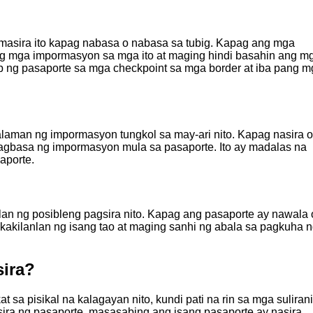
masira ito kapag nabasa o nabasa sa tubig. Kapag ang mga
ng mga impormasyon sa mga ito at maging hindi basahin ang m
ap ng pasaporte sa mga checkpoint sa mga border at iba pang 
aman ng impormasyon tungkol sa may-ari nito. Kapag nasira o
agbasa ng impormasyon mula sa pasaporte. Ito ay madalas na
aporte.
n ng posibleng pagsira nito. Kapag ang pasaporte ay nawala 
akilanlan ng isang tao at maging sanhi ng abala sa pagkuha 
sira?
sa pisikal na kalagayan nito, kundi pati na rin sa mga suliran
asira ng pasaporte, masasabing ang isang pasaporte ay nasira