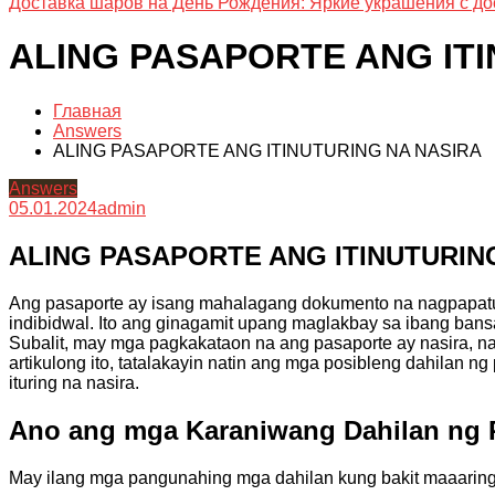
Доставка шаров на День Рождения: Яркие украшения с до
ALING PASAPORTE ANG IT
Главная
Answers
ALING PASAPORTE ANG ITINUTURING NA NASIRA
Answers
05.01.2024
admin
ALING PASAPORTE ANG ITINUTURIN
Ang pasaporte ay isang mahalagang dokumento na nagpapat
indibidwal. Ito ang ginagamit upang maglakbay sa ibang bans
Subalit, may mga pagkakataon na ang pasaporte ay nasira, na
artikulong ito, tatalakayin natin ang mga posibleng dahilan n
ituring na nasira.
Ano ang mga Karaniwang Dahilan ng 
May ilang mga pangunahing mga dahilan kung bakit maaaring