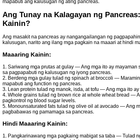
mapabuti ang kalusugan ng ating pancreas.
Ang Tunay na Kalagayan ng Pancreas:
Kainin?
Ang masakit na pancreas ay nangangailangan ng pagpapahing
kalusugan, narito ang ilang mga pagkain na maaari at hindi m
Maaaring Kainin:
1. Sariwang mga prutas at gulay — Ang mga ito ay mayaman s
sa pagpapabuti ng kalusugan ng iyong pancreas.
2. Berdeng mga gulay tulad ng spinach at broccoli — Maram
mapabuti ang function ng pancreas.
3. Lean protein tulad ng manok, isda, at tofu — Ang mga ito
4. Whole grains tulad ng brown rice at whole wheat bread —
pagkontrol ng blood sugar levels.
5. Monounsaturated fats tulad ng olive oil at avocado — Ang 
pagbabawas ng pamamaga sa pancreas.
Hindi Maaaring Kainin:
1. Pangkarinawang mga pagkaing mabigat sa taba — Tulad ng