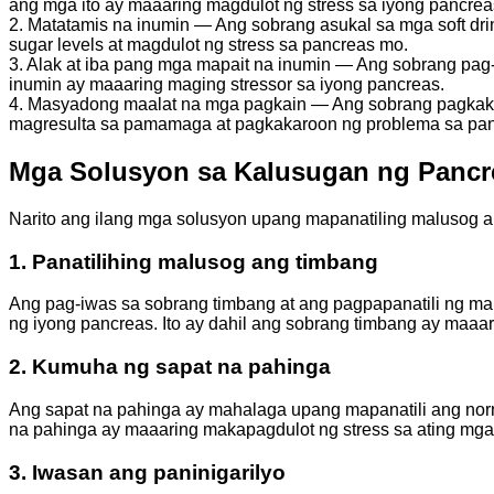
ang mga ito ay maaaring magdulot ng stress sa iyong pancrea
2. Matatamis na inumin — Ang sobrang asukal sa mga soft dr
sugar levels at magdulot ng stress sa pancreas mo.
3. Alak at iba pang mga mapait na inumin — Ang sobrang pa
inumin ay maaaring maging stressor sa iyong pancreas.
4. Masyadong maalat na mga pagkain — Ang sobrang pagkaka
magresulta sa pamamaga at pagkakaroon ng problema sa pan
Mga Solusyon sa Kalusugan ng Pancr
Narito ang ilang mga solusyon upang mapanatiling malusog a
1. Panatilihing malusog ang timbang
Ang pag-iwas sa sobrang timbang at ang pagpapanatili ng m
ng iyong pancreas. Ito ay dahil ang sobrang timbang ay maaa
2. Kumuha ng sapat na pahinga
Ang sapat na pahinga ay mahalaga upang mapanatili ang norm
na pahinga ay maaaring makapagdulot ng stress sa ating mg
3. Iwasan ang paninigarilyo