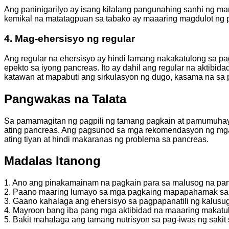
Ang paninigarilyo ay isang kilalang pangunahing sanhi ng m
kemikal na matatagpuan sa tabako ay maaaring magdulot ng 
4. Mag-ehersisyo ng regular
Ang regular na ehersisyo ay hindi lamang nakakatulong sa pag
epekto sa iyong pancreas. Ito ay dahil ang regular na aktibid
katawan at mapabuti ang sirkulasyon ng dugo, kasama na sa 
Pangwakas na Talata
Sa pamamagitan ng pagpili ng tamang pagkain at pamumuhay 
ating pancreas. Ang pagsunod sa mga rekomendasyon ng mg
ating tiyan at hindi makaranas ng problema sa pancreas.
Madalas Itanong
1. Ano ang pinakamainam na pagkain para sa malusog na pa
2. Paano maaring lumayo sa mga pagkaing mapapahamak sa
3. Gaano kahalaga ang ehersisyo sa pagpapanatili ng kalus
4. Mayroon bang iba pang mga aktibidad na maaaring makatu
5. Bakit mahalaga ang tamang nutrisyon sa pag-iwas ng sakit