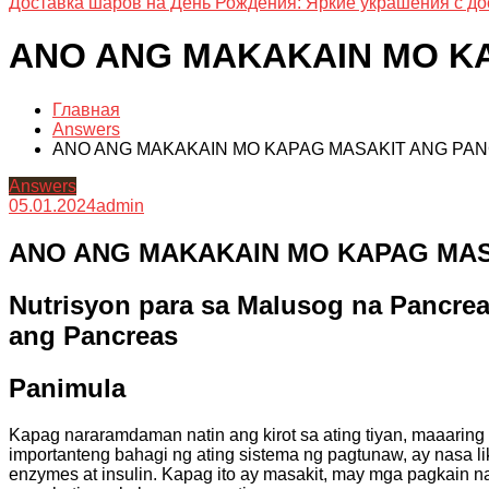
Доставка шаров на День Рождения: Яркие украшения с до
ANO ANG MAKAKAIN MO K
Главная
Answers
ANO ANG MAKAKAIN MO KAPAG MASAKIT ANG PA
Answers
05.01.2024
admin
ANO ANG MAKAKAIN MO KAPAG MA
Nutrisyon para sa Malusog na Pancre
ang Pancreas
Panimula
Kapag nararamdaman natin ang kirot sa ating tiyan, maaaring 
importanteng bahagi ng ating sistema ng pagtunaw, ay nasa li
enzymes at insulin. Kapag ito ay masakit, may mga pagkain na