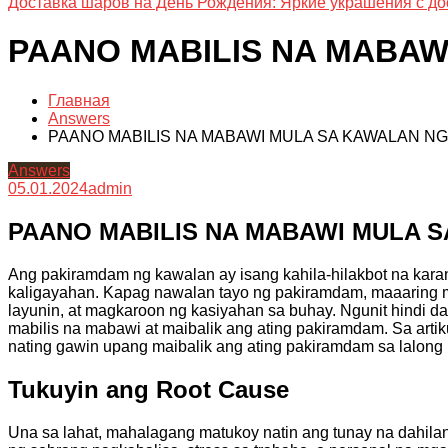
Доставка шаров на День Рождения: Яркие украшения с до
PAANO MABILIS NA MABAW
Главная
Answers
PAANO MABILIS NA MABAWI MULA SA KAWALAN N
Answers
05.01.2024
admin
PAANO MABILIS NA MABAWI MULA 
Ang pakiramdam ng kawalan ay isang kahila-hilakbot na kara
kaligayahan. Kapag nawalan tayo ng pakiramdam, maaaring m
layunin, at magkaroon ng kasiyahan sa buhay. Ngunit hindi 
mabilis na mabawi at maibalik ang ating pakiramdam. Sa artik
nating gawin upang maibalik ang ating pakiramdam sa lalong
Tukuyin ang Root Cause
Una sa lahat, mahalagang matukoy natin ang tunay na dahilan