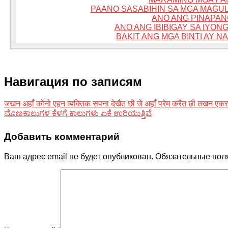
PAANO SASABIHIN SA MGA MAGU
ANO ANG PINAPAN
ANO ANG IBIBIGAY SA IYO
BAKIT ANG MGA BINTI AY 
Навигация по записям
जखन अहाँ कोनो एहन व्यक्तिक सपना देखैत छी जे अहाँ प्रेम करैत छी तखन ए
ಮೊಣಕಾಲುಗಳ ಕೆಳಗೆ ಕಾಲುಗಳು ಏಕೆ ಉರಿಯುತ್ತಿವೆ
Добавить комментарий
Ваш адрес email не будет опубликован.
Обязательные пол