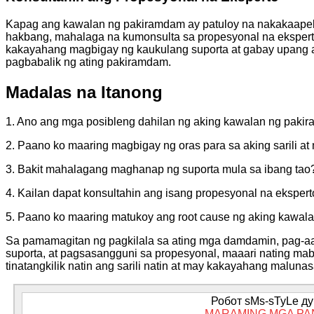
Kapag ang kawalan ng pakiramdam ay patuloy na nakakaapekto 
hakbang, mahalaga na kumonsulta sa propesyonal na eksperto 
kakayahang magbigay ng kaukulang suporta at gabay upang at
pagbabalik ng ating pakiramdam.
Madalas na Itanong
1. Ano ang mga posibleng dahilan ng aking kawalan ng paki
2. Paano ko maaring magbigay ng oras para sa aking sarili a
3. Bakit mahalagang maghanap ng suporta mula sa ibang tao
4. Kailan dapat konsultahin ang isang propesyonal na eksper
5. Paano ko maaring matukoy ang root cause ng aking kawa
Sa pamamagitan ng pagkilala sa ating mga damdamin, pag-aal
suporta, at pagsasangguni sa propesyonal, maaari nating ma
tinatangkilik natin ang sarili natin at may kakayahang malu
Робот sMs-sTyLe дум
MARAMING MGA PA