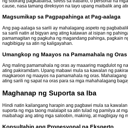
ng sobrang pagkabalisa, stress sa trabaho, o personal na mga
cause, nasa tamang direksyon na tayo upang maibalik ang at
Magsumikap sa Pagpapahinga at Pag-aalaga
Ang pag-aalaga sa sarili ay mahalagang aspeto ng pagbabal
sa sarili natin at bigyan ang ating katawan at isipan ng pahi
pamamagitan ng pagkuha ng magandang pahinga, pagkain ng 
nagbibigay sa atin ng kaligayahan.
Umangkop ng Maayos na Pamamahala ng Oras
Ang maling pamamahala ng oras ay maaaring magdulot ng na
ating pakiramdam. Upang mabawi mula sa kawalan ng pakiram
magkaroon ng maayos na pamamahala ng oras. Mahalagang tu
ating sarili ng sapat na oras para sa mga mahahalagang bagay
Maghanap ng Suporta sa Iba
Hindi natin kailangang harapin ang pagbawi mula sa kawala
suporta ng mga taong malalapit sa atin tulad ng pamilya at m
maibahagi ang ating mga saloobin, makinig, at magbigay ng m
Konsultahin ang Propesyonal na Eksperto