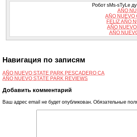
Робот sMs-sTyLe дум
AÑO NU
AÑO NUEVO 
FELIZ AÑO 
AÑO NUEVO 
AÑO NUEVO
Навигация по записям
AÑO NUEVO STATE PARK PESCADERO CA
AÑO NUEVO STATE PARK REVIEWS
Добавить комментарий
Ваш адрес email не будет опубликован.
Обязательные пол