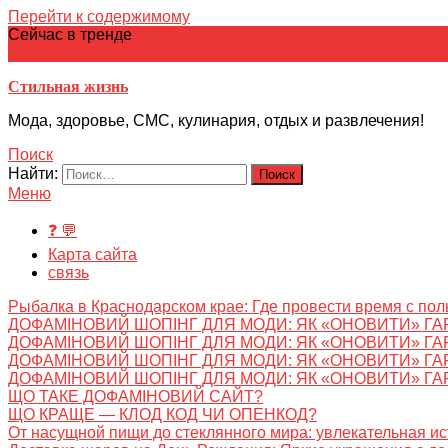
Перейти к содержимому
Сейчас в тренде
японская кухня
Электронное
Электронная библиотека
школ
Стильная жизнь
Мода, здоровье, СМС, кулинария, отдых и развлечения!
Поиск
Найти:
Меню
❓ 💬
Карта сайта
связь
Рыбалка в Краснодарском крае: Где провести время с пол
ДОФАМІНОВИЙ ШОПІНГ ДЛЯ МОДИ: ЯК «ОНОВИТИ» ГА
ДОФАМІНОВИЙ ШОПІНГ ДЛЯ МОДИ: ЯК «ОНОВИТИ» ГА
ДОФАМІНОВИЙ ШОПІНГ ДЛЯ МОДИ: ЯК «ОНОВИТИ» ГА
ДОФАМІНОВИЙ ШОПІНГ ДЛЯ МОДИ: ЯК «ОНОВИТИ» ГА
ЩО ТАКЕ ДОФАМІНОВИЙ САЙТ?
ЩО КРАЩЕ — КЛОД КОД ЧИ ОПЕНКОД?
От насущной пищи до стеклянного мира: увлекательная и