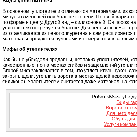
Виды уплотнителей
В основном, уплотнители отличаются материалами, из ко
минусы в меньшей или больше степени. Первый вариант –
по форме и цвету. Другой вид – силиконовый. Он похож на
уплотнителя потребуется больше. Для неопытных мастеро
изготавливается из пенополиуретана и сам расширяется 
материалы продаются рулонами и отмеряются в зависимос
Мифы об утеплителях
Как бы не убеждали продавцы, нет таких уплотнителей, к
качественные, но на местах сгибов и защемлений утеплите
Второй миф заключается в том, что уплотнитель нужен даж
закрыть щели, утеплить ворота в местах щелей невозможно
силикона). Уплотнителем считается даже материал, на кото
Робот sMs-sTyLe дум
Виды га
Ворота от ком
Для чего дел
Обувь для 
Услуги компан