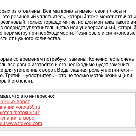
торых изготовлены. Все материалы имеют свои плюсы и
 это резиновый уплотнитель, который тоже может отличать
 резиновый, только гораздо мягче, но для монтажа такого в
в подойдет уплотнитель щетка или универсальный, которы
по периметру при необходимости. Резиновые и силиконовые
ти от нужного количества.
оторые со временем потребуют замены. Конечно, есть очень
ль все равно изотрется и его необходимо будет заменить.
е для утепленных ворот. Ведь главная роль уплотнителя –
. Третий – уплотнитель – это не только моток резины (или
рый его клеят.
ает, что это интересно:
ражных ворот
пании vorota39.ru
аются фотокниги?
купания в море
ии www.travod.com