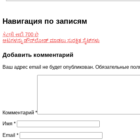
Навигация по записям
કેટલી સદી 700 છે
ಆಟಗಳನ್ನು ಡೌನ್‌ಲೋಡ್ ಮಾಡಲು ಸುರಕ್ಷಿತ ಸೈಟ್‌ಗಳು
Добавить комментарий
Ваш адрес email не будет опубликован.
Обязательные пол
Комментарий
*
Имя
*
Email
*