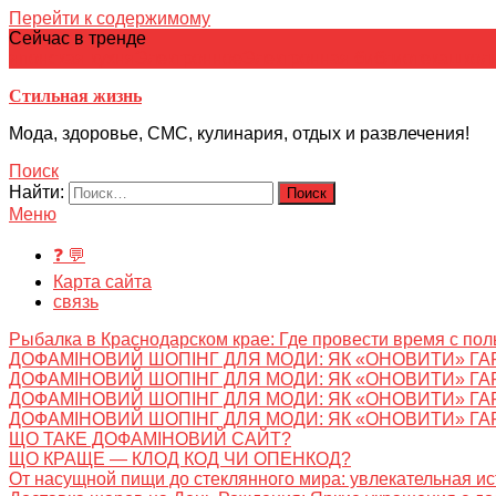
Перейти к содержимому
Сейчас в тренде
японская кухня
Электронное
Электронная библиотека
школ
Стильная жизнь
Мода, здоровье, СМС, кулинария, отдых и развлечения!
Поиск
Найти:
Меню
❓ 💬
Карта сайта
связь
Рыбалка в Краснодарском крае: Где провести время с пол
ДОФАМІНОВИЙ ШОПІНГ ДЛЯ МОДИ: ЯК «ОНОВИТИ» ГА
ДОФАМІНОВИЙ ШОПІНГ ДЛЯ МОДИ: ЯК «ОНОВИТИ» ГА
ДОФАМІНОВИЙ ШОПІНГ ДЛЯ МОДИ: ЯК «ОНОВИТИ» ГА
ДОФАМІНОВИЙ ШОПІНГ ДЛЯ МОДИ: ЯК «ОНОВИТИ» ГА
ЩО ТАКЕ ДОФАМІНОВИЙ САЙТ?
ЩО КРАЩЕ — КЛОД КОД ЧИ ОПЕНКОД?
От насущной пищи до стеклянного мира: увлекательная и