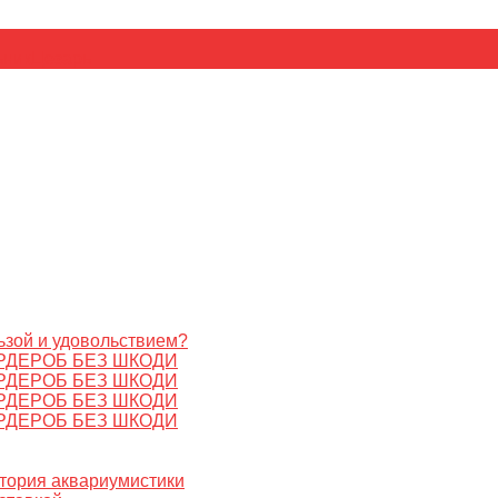
ьник
Цезарь
ьзой и удовольствием?
РДЕРОБ БЕЗ ШКОДИ
РДЕРОБ БЕЗ ШКОДИ
РДЕРОБ БЕЗ ШКОДИ
РДЕРОБ БЕЗ ШКОДИ
стория аквариумистики