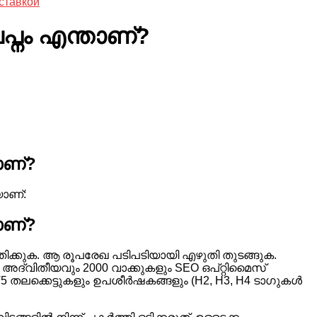
ставкой
പ്നം എന്താണ്?
താണ്?
യാണ്:
താണ്?
്തിക്കുക. ആ രൂപരേഖ പടിപടിയായി എഴുതി തുടങ്ങുക.
 അദ്വിതീയവും 2000 വാക്കുകളും SEO ഒപ്റ്റിമൈസ്
ലക്കെട്ടുകളും ഉപശീർഷകങ്ങളും (H2, H3, H4 ടാഗുകൾ