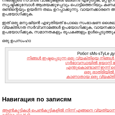
നിങ്ങളുടെ സ്വന്തം വാക്കുകളിൽ ലേഖനം എഴുതുക, മറ്റ് ഉറവിടങ
സൃഷ്ടിക്കുമ്പോൾ ആശയക്കുഴപ്പവും പൊട്ടിത്തെറിയും കണ
രണ്ടിന്റെയും ഉയർന്ന തലം ഉറപ്പാക്കുന്നു. വായനക്കാര
ഉപയോഗിക്കുക.
ഇത് ഒരു മനുഷ്യൻ എഴുതിയത് പോലെ സംഭാഷണ ശൈല
വ്യക്തിഗത സർവ്വനാമങ്ങൾ ഉപയോഗിക്കുക, വായനക്
ഉപയോഗിക്കുക, സമാനതകളും രൂപകങ്ങളും ഉൾപ്പെടുത്തുക
ഒരു ഉപസംഹാ
Робот sMs-sTyLe дум
നിങ്ങൾ ഇഷ്ടപ്പെടുന്ന ഒരു വ്യക്തിയെ നിങ്ങ
ഗർഭാവസ്ഥയിൽ യോനി വേദന
എന്തുകൊണ്ടാണ് ഇന്ന് ടെ
ഒരു രാത്രിയിൽ
കാണാതായ ഒരു വ്യക്തി 
Навигация по записям
ആൺകുട്ടികൾ പെൺകുട്ടികളിൽ നിന്ന് എങ്ങനെ വ്യത്യാസപ്പെട
ક્રોનિક ચેપ શું છે